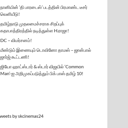
நானியின் ‘தி பாரடைஸ்’ படத்தின் பிரமாண்ட டீசர்
வெளியீடு!
தமிழ்நாடு முதலமைச்சராக சிறப்புக்
கதாபாத்திரத்தில் நடித்துள்ள H.ராஜா!
DC – விமர்சனம்!
மீண்டும் இணையும் டொவினோ தாமஸ் – ஜான்பால்
ஜார்ஜ் கூட்டணி!
ஜியோ ஹாட்ஸ்டார் & ஸ்டார் விஜயில் ‘Common
Man’-ஐ அறிமுகப்படுத்தும் பிக் பாஸ் தமிழ் 10!
weets by skcinemas24