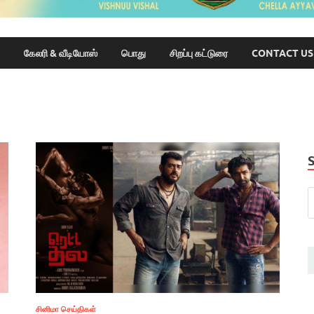
கேலரி & வீடியோஸ்
பொது
சிறப்பு கட்டுரை
CONTACT US
சினிமா செய்திகள்