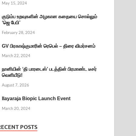
May 15, 2024
குடும்ப உறவுகளின் அழகான கதையை சொல்லும்
‘ஜெ பேபி’
February 28, 2024
GV பிரகாஷ்குமாரின் ரெபெல் – திரை விமர்சனம்
March 22, 2024
நானியின் ‘தி பாரடைஸ்’ படத்தின் பிரமாண்ட டீசர்
வெளியீடு!
August 7, 2026
Ilayaraja Biopic Launch Event
March 20, 2024
RECENT POSTS