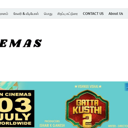
ர்சனம்
கேலரி & வீடியோஸ்
பொது
சிறப்பு கட்டுரை
CONTACT US
About Us
SK Cinemas