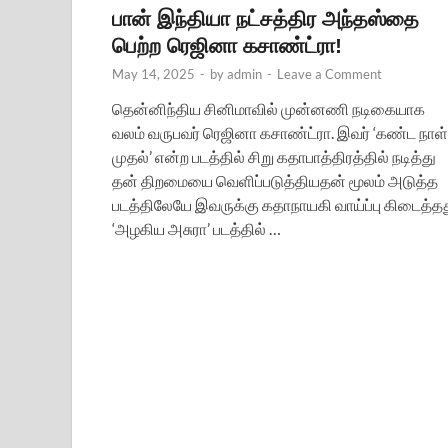
பான் இந்தியா நட்சத்திர அந்தஸ்தை
பெற்ற ரெஜினா கசாண்ட்ரா!
May 14, 2025
-
by
admin
-
Leave a Comment
தென்னிந்திய சினிமாவில் முன்னணி நடிகையாக
வலம் வருபவர் ரெஜினா கசாண்ட்ரா. இவர் ‘கண்ட நாள்
முதல்’ என்ற படத்தில் சிறு கதாபாத்திரத்தில் நடித்து
தன் திறமையை வெளிப்படுத்தியதன் மூலம் அடுத்த
படத்திலேயே இவருக்கு கதாநாயகி வாய்ப்பு கிடைத்தத
‘அழகிய அசுரா’ படத்தில் …