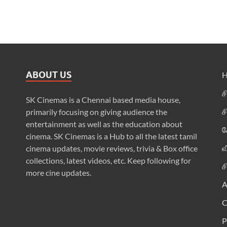
ABOUT US
ச
SK Cinemas is a Chennai based media house,
ச
primarily focusing on giving audience the
entertainment as well as the education about
க
cinema. SK Cinemas is a Hub to all the latest tamil
வ
cinema updates, movie reviews, trivia & Box office
collections, latest videos, etc. Keep following for
ச
more cine updates.
A
P