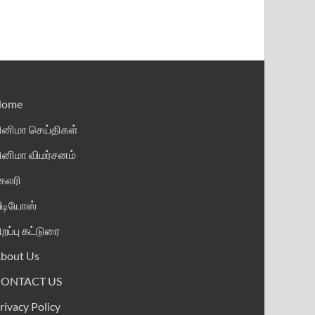
Home
ினிமா செய்திகள்
ினிமா விமர்சனம்
ேலரி
ீடியோஸ்
ிறப்பு கட்டுரை
bout Us
CONTACT US
rivacy Policy