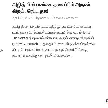
அஜித் மிஸ் பண்ண தலைப்பில் அருண்
விஜய், ரெட்ட தல!
April 24, 2024
-
by
admin
-
Leave a Comment
தமிழ் திரையுலகில் கால் பதித்து, பல வித்தியாசமான
படங்களை பிரம்மாண்டமாகத் தயாரித்து வரும், BTG
Universal நிறுவனம் தற்போது அஜய் ஞானமுத்துவின்
டிமாண்டி காலனி படத்தையும், வைபவ் நடிக்க சென்னை
ு.
சிட்டி கேங்க்ஸ்டர்ஸ் என்ற படத்தை வெளியீட்டுக்கு
தயாராக வைத்துள்ளது. இந்நிலையில் …