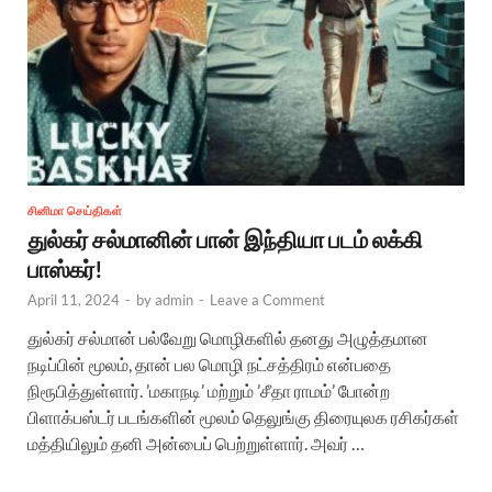
சினிமா செய்திகள்
துல்கர் சல்மானின் பான் இந்தியா படம் லக்கி
பாஸ்கர்!
April 11, 2024
-
by
admin
-
Leave a Comment
துல்கர் சல்மான் பல்வேறு மொழிகளில் தனது அழுத்தமான
நடிப்பின் மூலம், தான் பல மொழி நட்சத்திரம் என்பதை
நிரூபித்துள்ளார். ’மகாநடி’ மற்றும் ’சீதா ராமம்’ போன்ற
பிளாக்பஸ்டர் படங்களின் மூலம் தெலுங்கு திரையுலக ரசிகர்கள்
மத்தியிலும் தனி அன்பைப் பெற்றுள்ளார். அவர் …