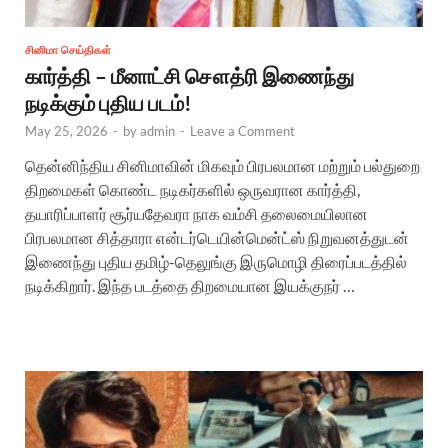
சினிமா செய்திகள்
கார்த்தி – மீனாட்சி சௌத்ரி இணைந்து
நடிக்கும் புதிய படம்!
May 25, 2026
-
by
admin
-
Leave a Comment
தென்னிந்திய சினிமாவின் மிகவும் பிரபலமான மற்றும் பல்துறை
திறமைகள் கொண்ட நடிகர்களில் ஒருவரான கார்த்தி,
தயாரிப்பாளர் சூர்யதேவரா நாக வம்சி தலைமையிலான
பிரபலமான சித்தாரா என்டர்டெயின்மென்ட்ஸ் நிறுவனத்துடன்
இணைந்து புதிய தமிழ்-தெலுங்கு இருமொழி திரைப்படத்தில்
நடிக்கிறார். இந்த படத்தை திறமையான இயக்குநர் …