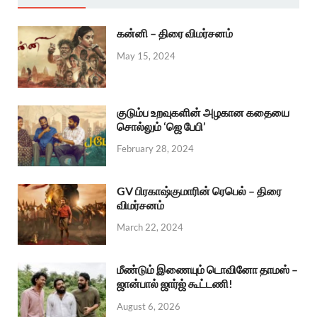
கன்னி – திரை விமர்சனம்
May 15, 2024
குடும்ப உறவுகளின் அழகான கதையை
சொல்லும் ‘ஜெ பேபி’
February 28, 2024
GV பிரகாஷ்குமாரின் ரெபெல் – திரை
விமர்சனம்
March 22, 2024
மீண்டும் இணையும் டொவினோ தாமஸ் –
ஜான்பால் ஜார்ஜ் கூட்டணி!
August 6, 2026