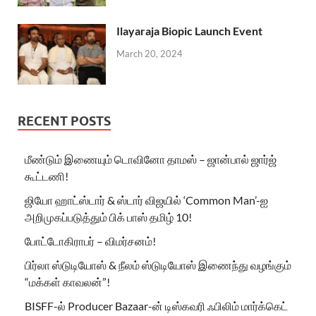
Ilayaraja Biopic Launch Event
March 20, 2024
RECENT POSTS
மீண்டும் இணையும் டொவினோ தாமஸ் – ஜான்பால் ஜார்ஜ்
கூட்டணி!
ஜியோ ஹாட்ஸ்டார் & ஸ்டார் விஜயில் ‘Common Man’-ஐ
அறிமுகப்படுத்தும் பிக் பாஸ் தமிழ் 10!
போட்டோகிராபர் – விமர்சனம்!
பிர்லா ஸ்டுடியோஸ் & நீலம் ஸ்டுடியோஸ் இணைந்து வழங்கும்
“மக்கள் காவலன்”!
BISFF-ல் Producer Bazaar-ன் டிஸ்கவரி ஃபிலிம் மார்க்கெட்