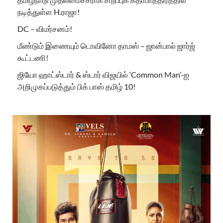
நடித்துள்ள H.ராஜா!
DC – விமர்சனம்!
மீண்டும் இணையும் டொவினோ தாமஸ் – ஜான்பால் ஜார்ஜ்
கூட்டணி!
ஜியோ ஹாட்ஸ்டார் & ஸ்டார் விஜயில் ‘Common Man’-ஐ
அறிமுகப்படுத்தும் பிக் பாஸ் தமிழ் 10!