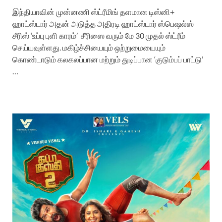
இந்தியாவின் முன்னணி ஸ்ட்ரீமிங் தளமான டிஸ்னி+
ஹாட்ஸ்டார் அதன் அடுத்த அதிரடி ஹாட்ஸ்டார் ஸ்பெஷல்ஸ்
சீரிஸ் ‘உப்பு புளி காரம்’ சீரிஸை வரும் மே 30 முதல் ஸ்ட்ரீம்
செய்யவுள்ளது. மகிழ்ச்சியையும் ஒற்றுமையையும்
கொண்டாடும் கலகலப்பான மற்றும் துடிப்பான ‘குடும்பப் பாட்டு’
…