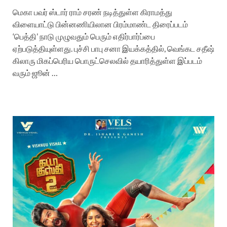
மெகா பவர் ஸ்டார் ராம் சரண் நடித்துள்ள கிராமத்து
விளையாட்டு பின்னணியிலான பிரம்மாண்ட திரைப்படம்
‘பெத்தி’ நாடு முழுவதும் பெரும் எதிர்பார்ப்பை
ஏற்படுத்தியுள்ளது. புச்சி பாபு சனா இயக்கத்தில், வெங்கட சதீஷ்
கிலாரு மிகப்பெரிய பொருட்செலவில் தயாரித்துள்ள இப்படம்
வரும் ஜூன் …