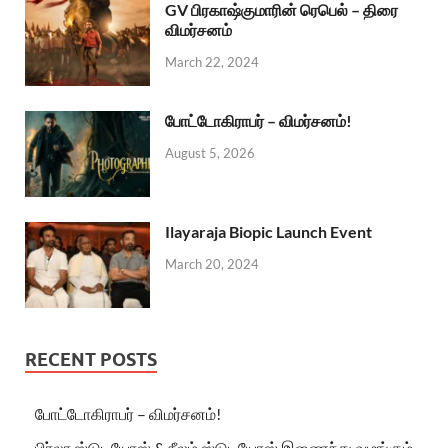
GV பிரகாஷ்குமாரின் ரெபெல் – திரை
விமர்சனம்
March 22, 2024
போட்டோகிராபர் – விமர்சனம்!
August 5, 2026
Ilayaraja Biopic Launch Event
March 20, 2024
RECENT POSTS
போட்டோகிராபர் – விமர்சனம்!
பிர்லா ஸ்டுடியோஸ் & நீலம் ஸ்டுடியோஸ் இணைந்து வழங்கும்