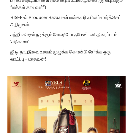
“மக்கள் காவலன்”!
BISFF-ல் Producer Bazaar-ன் டிஸ்கவரி ஃபிலிம் மார்க்கெட்
அறிமுகம்!
சந்தீப் கிஷன் நடிக்கும் சோஷியோ ஃபேண்டஸி திரைப்படம்
‘கரிகாலா’!
ஜி.டி. நாயுடுவை உலகம் முழுக்க கொண்டு சேர்க்க ஒரு
வாய்ப்பு – மாதவன்!