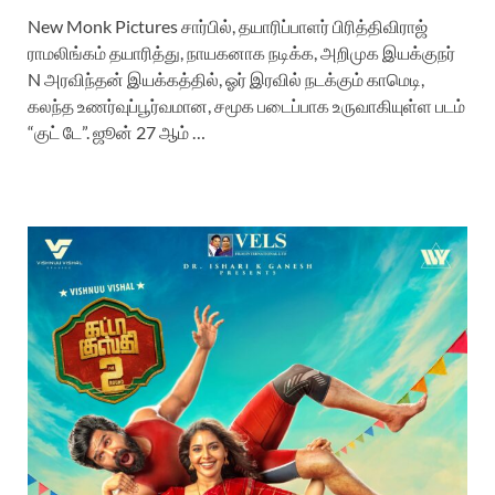
New Monk Pictures சார்பில், தயாரிப்பாளர் பிரித்திவிராஜ்
ராமலிங்கம் தயாரித்து, நாயகனாக நடிக்க, அறிமுக இயக்குநர்
N அரவிந்தன் இயக்கத்தில், ஓர் இரவில் நடக்கும் காமெடி,
கலந்த உணர்வுப்பூர்வமான, சமூக படைப்பாக உருவாகியுள்ள படம்
“குட் டே”. ஜூன் 27 ஆம் …