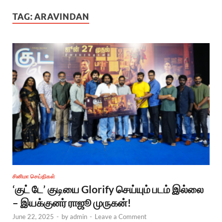
TAG:
ARAVINDAN
சினிமா செய்திகள்
‘குட் டே’ குடியை Glorify செய்யும் படம் இல்லை
– இயக்குனர் ராஜூ முருகன்!
June 22, 2025
-
by
admin
-
Leave a Comment