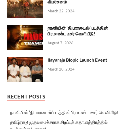
விமர்சனம்
March 22, 2024
நானியின் ‘தி பாரடைஸ்’ படத்தின்
பிரமாண்ட டீசர் வெளியீடு!
August 7, 2026
Ilayaraja Biopic Launch Event
March 20, 2024
RECENT POSTS
நானியின் ‘தி பாரடைஸ்’ படத்தின் பிரமாண்ட டீசர் வெளியீடு!
தமிழ்நாடு முதலமைச்சராக சிறப்புக் கதாபாத்திரத்தில்
நடித்துள்ள H.ராஜா!