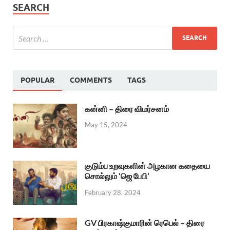
SEARCH
POPULAR
COMMENTS
TAGS
கன்னி – திரை விமர்சனம்
May 15, 2024
குடும்ப உறவுகளின் அழகான கதையை
சொல்லும் ‘ஜெ பேபி’
February 28, 2024
GV பிரகாஷ்குமாரின் ரெபெல் – திரை