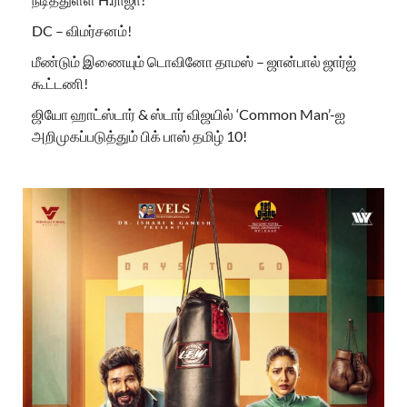
DC – விமர்சனம்!
மீண்டும் இணையும் டொவினோ தாமஸ் – ஜான்பால் ஜார்ஜ்
கூட்டணி!
ஜியோ ஹாட்ஸ்டார் & ஸ்டார் விஜயில் ‘Common Man’-ஐ
அறிமுகப்படுத்தும் பிக் பாஸ் தமிழ் 10!