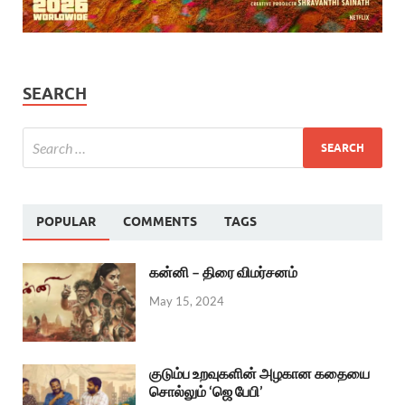
SEARCH
POPULAR
COMMENTS
TAGS
கன்னி – திரை விமர்சனம்
May 15, 2024
குடும்ப உறவுகளின் அழகான கதையை
சொல்லும் ‘ஜெ பேபி’