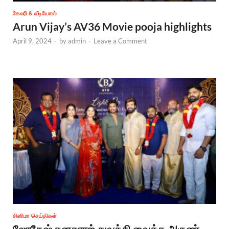
கேலரி & வீடியோஸ்
Arun Vijay’s AV36 Movie pooja highlights
April 9, 2024
-
by
admin
-
Leave a Comment
சினிமா செய்திகள்
லோகேஷ் கனகராஜ் துவக்கி வைத்த அருண்