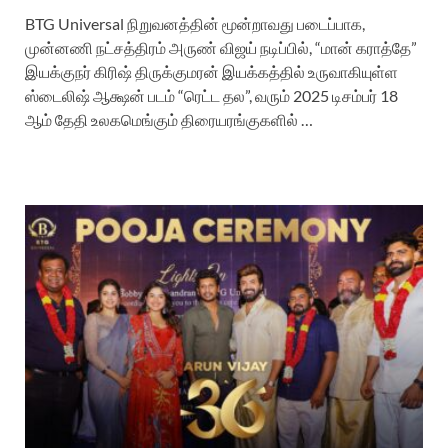
BTG Universal நிறுவனத்தின் மூன்றாவது படைப்பாக,
முன்னணி நட்சத்திரம் அருண் விஜய் நடிப்பில், “மான் கராத்தே”
இயக்குநர் கிரிஷ் திருக்குமரன் இயக்கத்தில் உருவாகியுள்ள
ஸ்டைலிஷ் ஆக்ஷன் படம் “ரெட்ட தல”, வரும் 2025 டிசம்பர் 18
ஆம் தேதி உலகமெங்கும் திரையரங்குகளில் …