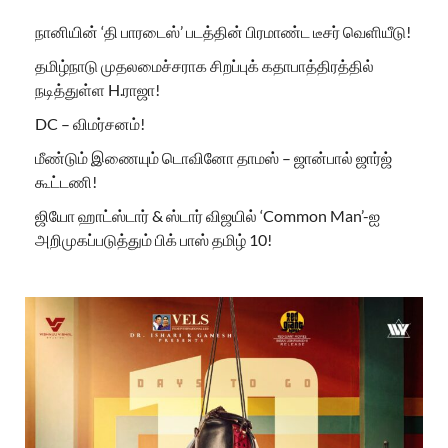
நானியின் ‘தி பாரடைஸ்’ படத்தின் பிரமாண்ட டீசர் வெளியீடு!
தமிழ்நாடு முதலமைச்சராக சிறப்புக் கதாபாத்திரத்தில்
நடித்துள்ள H.ராஜா!
DC – விமர்சனம்!
மீண்டும் இணையும் டொவினோ தாமஸ் – ஜான்பால் ஜார்ஜ்
கூட்டணி!
ஜியோ ஹாட்ஸ்டார் & ஸ்டார் விஜயில் ‘Common Man’-ஐ
அறிமுகப்படுத்தும் பிக் பாஸ் தமிழ் 10!