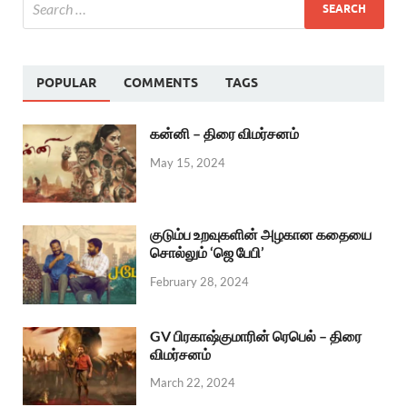
POPULAR
COMMENTS
TAGS
கன்னி – திரை விமர்சனம்
May 15, 2024
குடும்ப உறவுகளின் அழகான கதையை
சொல்லும் ‘ஜெ பேபி’
February 28, 2024
GV பிரகாஷ்குமாரின் ரெபெல் – திரை
விமர்சனம்
March 22, 2024