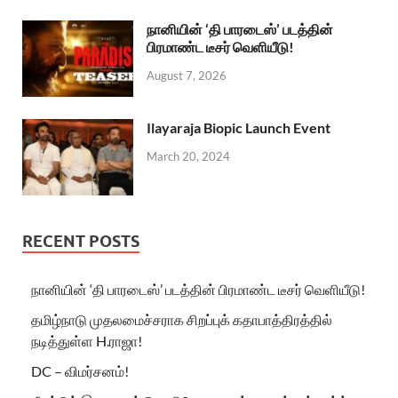
நானியின் ‘தி பாரடைஸ்’ படத்தின்
பிரமாண்ட டீசர் வெளியீடு!
August 7, 2026
Ilayaraja Biopic Launch Event
March 20, 2024
RECENT POSTS
நானியின் ‘தி பாரடைஸ்’ படத்தின் பிரமாண்ட டீசர் வெளியீடு!
தமிழ்நாடு முதலமைச்சராக சிறப்புக் கதாபாத்திரத்தில்
நடித்துள்ள H.ராஜா!
DC – விமர்சனம்!