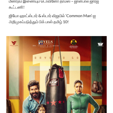
மீண்டும் இணையும் டொவினோ தாமஸ் – ஜான்பால் ஜார்ஜ்
கூட்டணி!
ஜியோ ஹாட்ஸ்டார் & ஸ்டார் விஜயில் ‘Common Man’-ஐ
அறிமுகப்படுத்தும் பிக் பாஸ் தமிழ் 10!