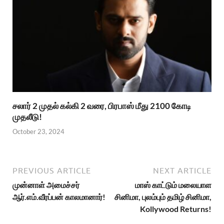
சலார் 2 முதல் கல்கி 2 வரை, பிரபாஸ் மீது 2100 கோடி
முதலீடு!
October 23, 2024
PREVIOUS ARTICLE
NEXT ARTICLE
முன்னாள் அமைச்சர்
மாஸ் காட்டும் மலையாள
ஆர்.எம்.வீரப்பன் காலமானார்!
சினிமா, புலம்பும் தமிழ் சினிமா,
Kollywood Returns!