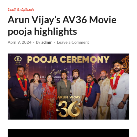
கேலரி & வீடியோஸ்
Arun Vijay’s AV36 Movie
pooja highlights
April 9, 2024
-
by
admin
-
Leave a Comment