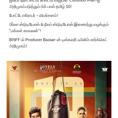
அறிமுகப்படுத்தும் பிக் பாஸ் தமிழ் 10!
போட்டோகிராபர் – விமர்சனம்!
பிர்லா ஸ்டுடியோஸ் & நீலம் ஸ்டுடியோஸ் இணைந்து வழங்கும்
“மக்கள் காவலன்”!
BISFF-ல் Producer Bazaar-ன் டிஸ்கவரி ஃபிலிம் மார்க்கெட்
அறிமுகம்!