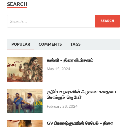
SEARCH
POPULAR
COMMENTS
TAGS
கன்னி – திரை விமர்சனம்
May 15, 2024
குடும்ப உறவுகளின் அழகான கதையை
சொல்லும் ‘ஜெ பேபி’
February 28, 2024
GV பிரகாஷ்குமாரின் ரெபெல் – திரை