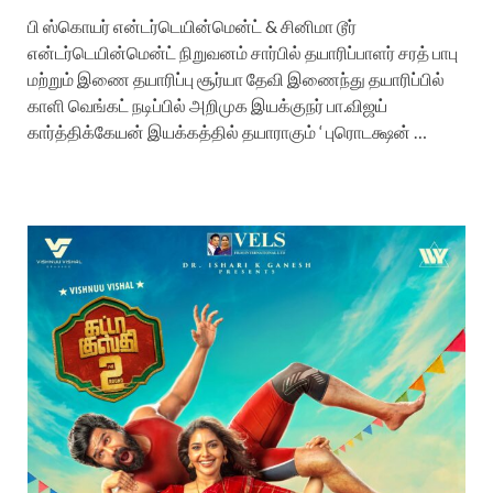
பி ஸ்கொயர் என்டர்டெயின்மென்ட் & சினிமா டூர்
என்டர்டெயின்மென்ட் நிறுவனம் சார்பில் தயாரிப்பாளர் சரத் பாபு
மற்றும் இணை தயாரிப்பு சூர்யா தேவி இணைந்து தயாரிப்பில்
காளி வெங்கட் நடிப்பில் அறிமுக இயக்குநர் பா.விஜய்
கார்த்திக்கேயன் இயக்கத்தில் தயாராகும் ‘ புரொடக்ஷன் …