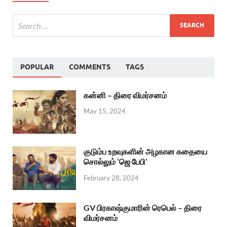
POPULAR
COMMENTS
TAGS
கன்னி – திரை விமர்சனம்
May 15, 2024
குடும்ப உறவுகளின் அழகான கதையை
சொல்லும் ‘ஜெ பேபி’
February 28, 2024
GV பிரகாஷ்குமாரின் ரெபெல் – திரை
விமர்சனம்