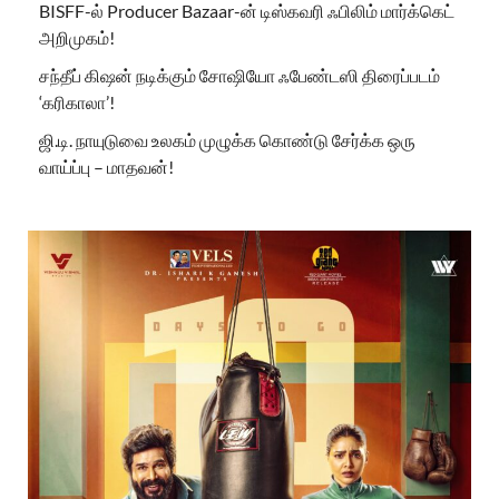
BISFF-ல் Producer Bazaar-ன் டிஸ்கவரி ஃபிலிம் மார்க்கெட்
அறிமுகம்!
சந்தீப் கிஷன் நடிக்கும் சோஷியோ ஃபேண்டஸி திரைப்படம்
‘கரிகாலா’!
ஜி.டி. நாயுடுவை உலகம் முழுக்க கொண்டு சேர்க்க ஒரு
வாய்ப்பு – மாதவன்!