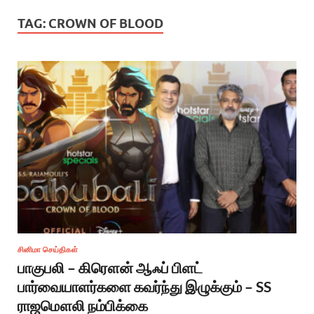
TAG:
CROWN OF BLOOD
சினிமா செய்திகள்
பாகுபலி – கிரௌன் ஆஃப் பிளட்
பார்வையாளர்களை கவர்ந்து இழுக்கும் – SS
ராஜமௌலி நம்பிக்கை