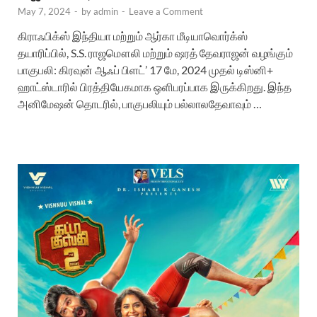
May 7, 2024
-
by
admin
-
Leave a Comment
கிராஃபிக்ஸ் இந்தியா மற்றும் ஆர்கா மீடியாவொர்க்ஸ்
தயாரிப்பில், S.S. ராஜமௌலி மற்றும் ஷரத் தேவராஜன் வழங்கும்
பாகுபலி: கிரவுன் ஆஃப் பிளட்’ 17 மே, 2024 முதல் டிஸ்னி+
ஹாட்ஸ்டாரில் பிரத்தியேகமாக ஒளிபரப்பாக இருக்கிறது. இந்த
அனிமேஷன் தொடரில், பாகுபலியும் பல்லாலதேவாவும் …