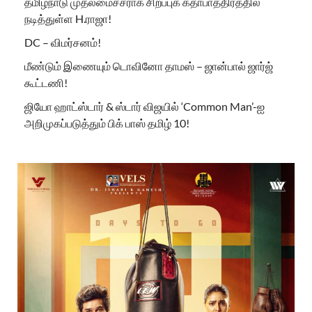
தமிழ்நாடு முதலமைச்சராக சிறப்புக் கதாபாத்திரத்தில்
நடித்துள்ள H.ராஜா!
DC – விமர்சனம்!
மீண்டும் இணையும் டொவினோ தாமஸ் – ஜான்பால் ஜார்ஜ்
கூட்டணி!
ஜியோ ஹாட்ஸ்டார் & ஸ்டார் விஜயில் ‘Common Man’-ஐ
அறிமுகப்படுத்தும் பிக் பாஸ் தமிழ் 10!