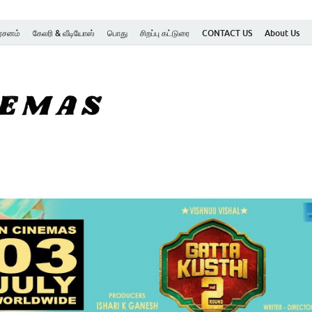
ர்சனம்
கேலரி & வீடியோஸ்
பொது
சிறப்பு கட்டுரை
CONTACT US
About Us
SK Cinemas