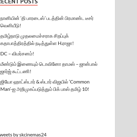
RECENT POSTS
நானியின் ‘தி பாரடைஸ்’ படத்தின் பிரமாண்ட டீசர்
வெளியீடு!
தமிழ்நாடு முதலமைச்சராக சிறப்புக்
கதாபாத்திரத்தில் நடித்துள்ள H.ராஜா!
DC – விமர்சனம்!
மீண்டும் இணையும் டொவினோ தாமஸ் – ஜான்பால்
ஜார்ஜ் கூட்டணி!
ஜியோ ஹாட்ஸ்டார் & ஸ்டார் விஜயில் ‘Common
Man’-ஐ அறிமுகப்படுத்தும் பிக் பாஸ் தமிழ் 10!
weets by skcinemas24