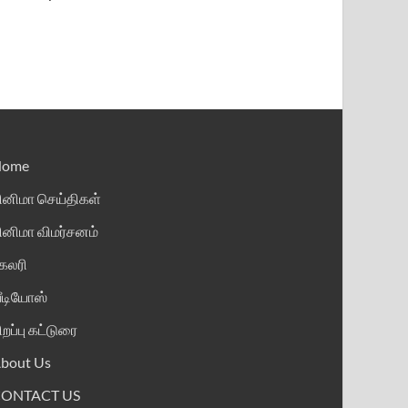
Home
ினிமா செய்திகள்
ினிமா விமர்சனம்
ேலரி
ீடியோஸ்
ிறப்பு கட்டுரை
bout Us
CONTACT US