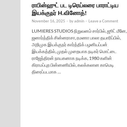
ராபின்ஹுட் பட டிரெய்லரை பாராட்டிய
இயக்குநர் H.வினோத்!
November 16, 2025
-
by
admin
-
Leave a Comment
LUMIERES STUDIOS நிறுவனம் சார்பில், ஜூட் மீனே,
ஜனார்த்திக் சின்னராசா, ரமணா பாலா தயாரிப்பில்,
அறிமுக இயக்குநர் கார்த்திக் பழனியப்பன்
இயக்கத்தில், முதல் முறையாக நடிகர் மொட்டை
ராஜேந்திரன் நாயகனாக நடிக்க, 1980 களின்
கிராமப்புற பின்னணியில், கலக்கலான காமெடி
திரைப்படமாக …