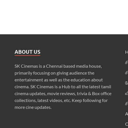
ABOUT US
ச
SK Cinemas is a Chennai based media house,
ச
primarily focusing on giving audience the
entertainment as well as the education about
க
cinema. SK Cinemas is a Hub to all the latest tamil
வ
cinema updates, movie reviews, trivia & Box office
collections, latest videos, etc. Keep following for
ச
more cine updates.
A