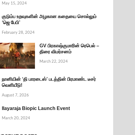
May 15, 2024
குடும்ப உறவுகளின் அழகான கதையை சொல்லும்
‘ஜெ பேபி’
February 28, 2024
GV பிரகாஷ்குமாரின் ரெபெல் –
திரை விமர்சனம்
March 22, 2024
நானியின் ‘தி பாரடைஸ்’ படத்தின் பிரமாண்ட டீசர்
வெளியீடு!
August 7, 2026
Ilayaraja Biopic Launch Event
March 20, 2024