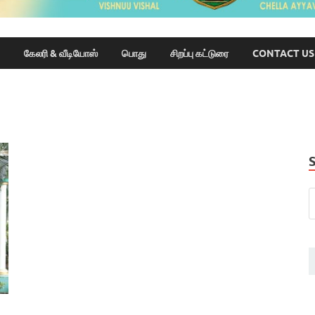
கேலரி & வீடியோஸ்
பொது
சிறப்பு கட்டுரை
CONTACT US