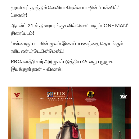
ஹாலிவுட் தரத்தில் வெளியாகியுள்ள யாஷின் “டாக்ஸிக்”
ட்ரைலர்!
ஆகஸ்ட் 21-ல் திரையரங்குகளில் வெளியாகும் ‘ONE MAN’
திரைப்படம்!
‘மன்னாரு’ பாடலின் மூலம் இசைப்பயணத்தை தொடங்கும்
ரகிட என்டர்டெயின்மென்ட்!
RB செளத்ரி சார் அறிமுகப்படுத்திய 45-வது புதுமுக
இயக்குநர் நான் – விஷால்!