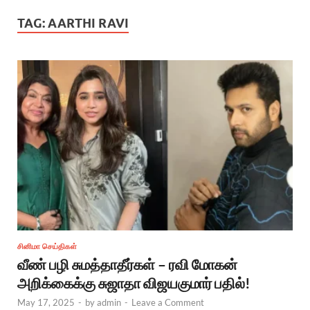
TAG:
AARTHI RAVI
சினிமா செய்திகள்
வீண் பழி சுமத்தாதீர்கள் – ரவி மோகன்
அறிக்கைக்கு சுஜாதா விஜயகுமார் பதில்!
May 17, 2025
-
by
admin
-
Leave a Comment