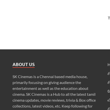
T
ABOUT US
ச
SK Cinemas is a Chennai based media house,
ச
primarily focusing on giving audience the
entertainment as well as the education about
க
cinema. SK Cinemas is a Hub to all the latest tamil
வ
cinema updates, movie reviews, trivia & Box office
collections, latest videos, etc. Keep following for
ச