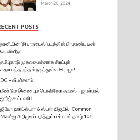
March 20, 2024
RECENT POSTS
நானியின் ‘தி பாரடைஸ்’ படத்தின் பிரமாண்ட டீசர்
வெளியீடு!
தமிழ்நாடு முதலமைச்சராக சிறப்புக்
கதாபாத்திரத்தில் நடித்துள்ள H.ராஜா!
DC – விமர்சனம்!
மீண்டும் இணையும் டொவினோ தாமஸ் – ஜான்பால்
ஜார்ஜ் கூட்டணி!
ஜியோ ஹாட்ஸ்டார் & ஸ்டார் விஜயில் ‘Common
Man’-ஐ அறிமுகப்படுத்தும் பிக் பாஸ் தமிழ் 10!