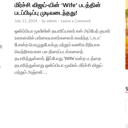
மிர்ச்சி விஜய்-யின் ‘Wife’ படத்தின்
படப்பிடிப்பு முடிவடைந்தது!
July 11, 2024
-
by
admin
-
Leave a Comment
ஒலிம்பியா மூவீஸின் தயாரிப்பாளர் எஸ் அம்பேத் குமார்
உலகளவில் பார்வையாளர்களைக் கவர்ந்த ‘டாடா’
போன்ற பொழுதுபோக்கு மற்றும் வணிக ரீதியாக
ே.
வெற்றிகரமான பல திரைப்படங்களைத்
தயாரித்துள்ளார். இப்போது ‘Wife’ என்ற படத்தை
தயாரித்துள்ளது ஒலிம்பியா மூவிஸ். மிர்ச்சி விஜய்
க
மற்றும் அஞ்சலி …