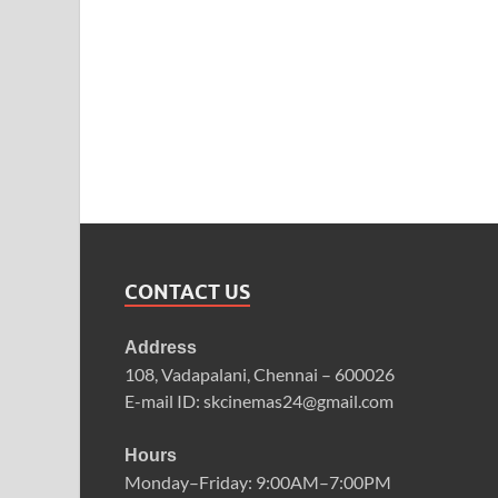
CONTACT US
Address
108, Vadapalani, Chennai – 600026
E-mail ID: skcinemas24@gmail.com
Hours
Monday–Friday: 9:00AM–7:00PM