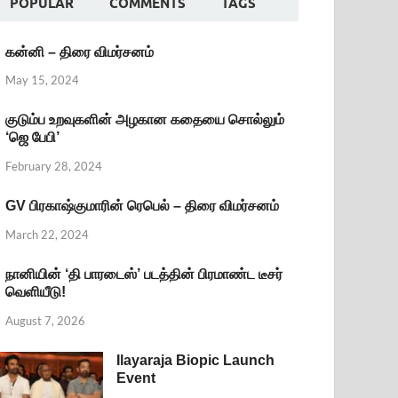
POPULAR
COMMENTS
TAGS
கன்னி – திரை விமர்சனம்
May 15, 2024
குடும்ப உறவுகளின் அழகான கதையை சொல்லும்
‘ஜெ பேபி’
February 28, 2024
GV பிரகாஷ்குமாரின் ரெபெல் – திரை விமர்சனம்
March 22, 2024
நானியின் ‘தி பாரடைஸ்’ படத்தின் பிரமாண்ட டீசர்
வெளியீடு!
August 7, 2026
Ilayaraja Biopic Launch
Event