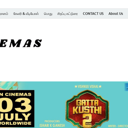
ர்சனம்
கேலரி & வீடியோஸ்
பொது
சிறப்பு கட்டுரை
CONTACT US
About Us
SK Cinemas