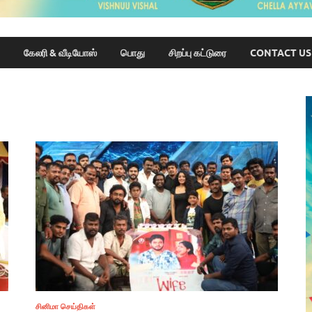
கேலரி & வீடியோஸ்
பொது
சிறப்பு கட்டுரை
CONTACT US
சினிமா செய்திகள்