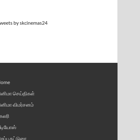
weets by skcinemas24
Home
ினிமா செய்திகள்
ினிமா விமர்சனம்
ேலரி
ீடியோஸ்
ிறப்பு கட்டுரை