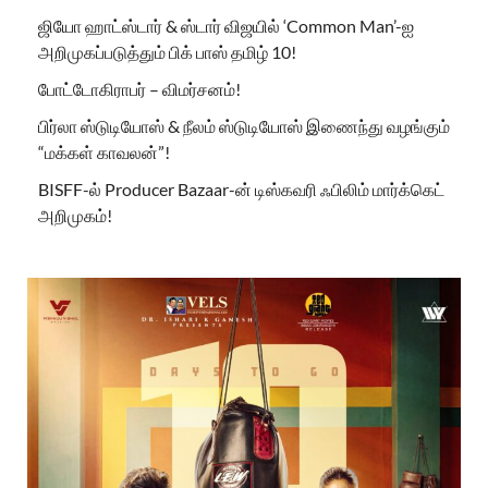
ஜியோ ஹாட்ஸ்டார் & ஸ்டார் விஜயில் ‘Common Man’-ஐ
அறிமுகப்படுத்தும் பிக் பாஸ் தமிழ் 10!
போட்டோகிராபர் – விமர்சனம்!
பிர்லா ஸ்டுடியோஸ் & நீலம் ஸ்டுடியோஸ் இணைந்து வழங்கும்
“மக்கள் காவலன்”!
BISFF-ல் Producer Bazaar-ன் டிஸ்கவரி ஃபிலிம் மார்க்கெட்
அறிமுகம்!