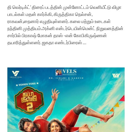
தி வெர்டிக்ட்’ திரைப் படத்தின் முன்னோட்டம் வெளியீட்டு விழா
பாடல்கள் மதன் கார்க்கி, கிருத்திகா நெல்சன்,
ராகவன்,நைனார் எழுதியுள்ளனர். கலை மற்றும் உடைகள்
நந்தினி முத்தியம்.அக்னி என்டர்டெயின்மென்ட் நிறுவனத்தின்
சார்பில் பிரகாஷ் மோகன் தாஸ் -என் கோபிகிருஷ்ணன்
தயாரித்துள்ளனர். ஜகதா எண்டர்பிரைஸ் …