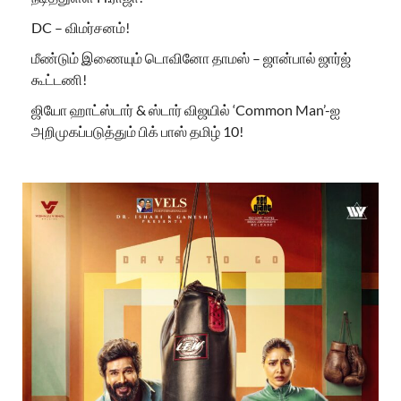
DC – விமர்சனம்!
மீண்டும் இணையும் டொவினோ தாமஸ் – ஜான்பால் ஜார்ஜ்
கூட்டணி!
ஜியோ ஹாட்ஸ்டார் & ஸ்டார் விஜயில் ‘Common Man’-ஐ
அறிமுகப்படுத்தும் பிக் பாஸ் தமிழ் 10!