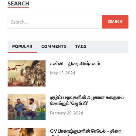
SEARCH
POPULAR
COMMENTS
TAGS
கன்னி – திரை விமர்சனம்
May 15, 2024
குடும்ப உறவுகளின் அழகான கதையை
சொல்லும் ‘ஜெ பேபி’
February 28, 2024
GV பிரகாஷ்குமாரின் ரெபெல் – திரை