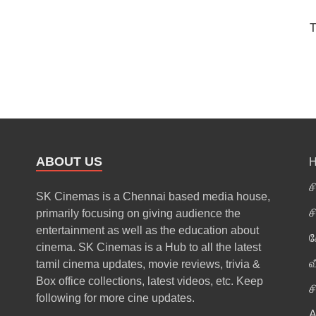
T
ABOUT US
ச
SK Cinemas is a Chennai based media house,
ச
primarily focusing on giving audience the
entertainment as well as the education about
க
cinema. SK Cinemas is a Hub to all the latest
வ
tamil cinema updates, movie reviews, trivia &
Box office collections, latest videos, etc. Keep
ச
following for more cine updates.
A