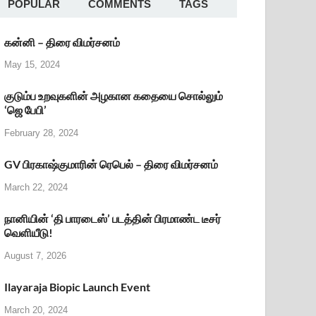
POPULAR
COMMENTS
TAGS
கன்னி – திரை விமர்சனம்
May 15, 2024
குடும்ப உறவுகளின் அழகான கதையை சொல்லும்
‘ஜெ பேபி’
February 28, 2024
GV பிரகாஷ்குமாரின் ரெபெல் – திரை விமர்சனம்
March 22, 2024
நானியின் ‘தி பாரடைஸ்’ படத்தின் பிரமாண்ட டீசர்
வெளியீடு!
August 7, 2026
Ilayaraja Biopic Launch Event
March 20, 2024