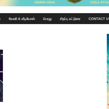
்
கேலரி & வீடியோஸ்
பொது
சிறப்பு கட்டுரை
CONTACT U