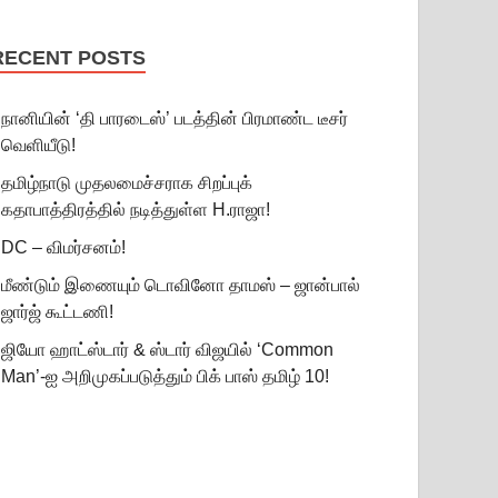
RECENT POSTS
நானியின் ‘தி பாரடைஸ்’ படத்தின் பிரமாண்ட டீசர்
வெளியீடு!
தமிழ்நாடு முதலமைச்சராக சிறப்புக்
கதாபாத்திரத்தில் நடித்துள்ள H.ராஜா!
DC – விமர்சனம்!
மீண்டும் இணையும் டொவினோ தாமஸ் – ஜான்பால்
ஜார்ஜ் கூட்டணி!
ஜியோ ஹாட்ஸ்டார் & ஸ்டார் விஜயில் ‘Common
Man’-ஐ அறிமுகப்படுத்தும் பிக் பாஸ் தமிழ் 10!