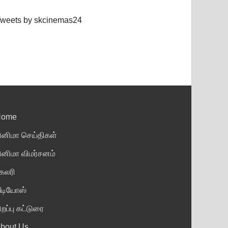
weets by skcinemas24
Home
ினிமா செய்திகள்
ினிமா விமர்சனம்
ேலரி
ீடியோஸ்
ிறப்பு கட்டுரை
bout Us