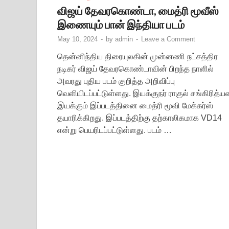
விஜய் தேவரகொண்டா, மைத்ரி மூவீஸ்
இணையும் பான் இந்தியா படம்
May 10, 2024
-
by
admin
-
Leave a Comment
தென்னிந்திய திரையுலகின் முன்னணி நட்சத்திர
நடிகர் விஜய் தேவரகொண்டாவின் பிறந்த நாளில்
அவரது புதிய படம் குறித்த அறிவிப்பு
வெளியிடப்பட்டுள்ளது. இயக்குநர் ராகுல் சங்கிரித்ய
இயக்கும் இப்படத்தினை மைத்ரி மூவி மேக்கர்ஸ்
தயாரிக்கிறது. இப்படத்திற்கு தற்காலிகமாக VD14
என்று பெயரிடப்பட்டுள்ளது. படம் …