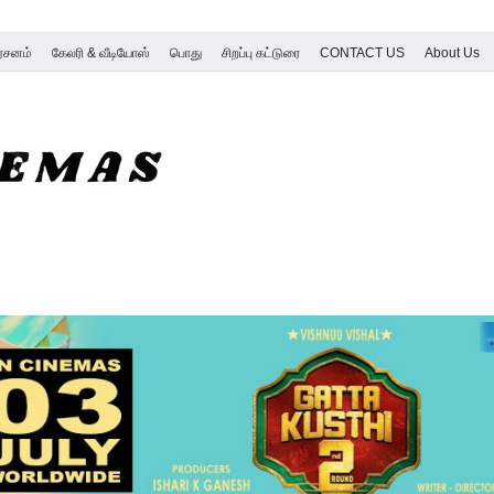
ர்சனம்
கேலரி & வீடியோஸ்
பொது
சிறப்பு கட்டுரை
CONTACT US
About Us
SK Cinemas