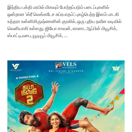
இந்திய பக்தி மரபில் மிகவும் போற்றப்படும் படைப்புகளில்
ஒன்றான ‘ஸ்ரீ வெங்கடேச சுப்ரபாதம்’, புகழ்பெற்ற இளம் பாடகி
உத்தரா உன்னிகிருஷ்ணனின் குரலில், ஒரு புதிய நவீன வடிவில்
வெளியாகி உள்ளது. ஜியோ சாவன், கானா, ஆப்பிள் மியூசிக்,
ஸ்பாட்டிஃபை, யூடியூப் மியூசிக், …