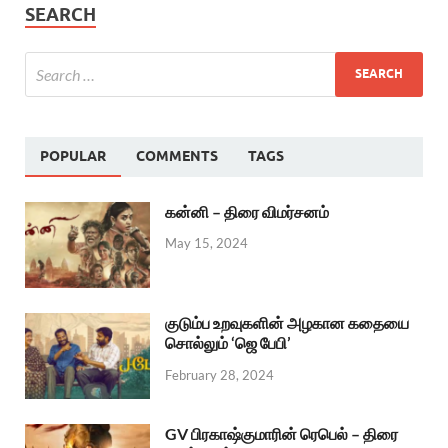
SEARCH
POPULAR
COMMENTS
TAGS
கன்னி – திரை விமர்சனம்
May 15, 2024
குடும்ப உறவுகளின் அழகான கதையை
சொல்லும் ‘ஜெ பேபி’
February 28, 2024
GV பிரகாஷ்குமாரின் ரெபெல் – திரை