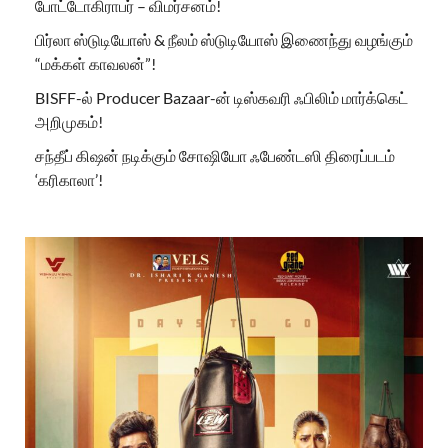
போட்டோகிராபர் – விமர்சனம்!
பிர்லா ஸ்டுடியோஸ் & நீலம் ஸ்டுடியோஸ் இணைந்து வழங்கும்
“மக்கள் காவலன்”!
BISFF-ல் Producer Bazaar-ன் டிஸ்கவரி ஃபிலிம் மார்க்கெட்
அறிமுகம்!
சந்தீப் கிஷன் நடிக்கும் சோஷியோ ஃபேண்டஸி திரைப்படம்
‘கரிகாலா’!