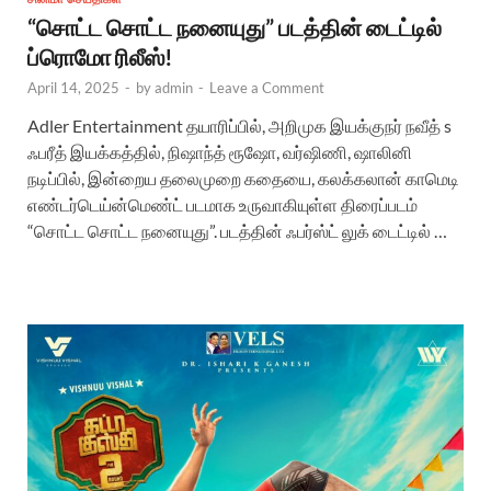
“சொட்ட சொட்ட நனையுது” படத்தின் டைட்டில்
ப்ரொமோ ரிலீஸ்!
April 14, 2025
-
by
admin
-
Leave a Comment
Adler Entertainment தயாரிப்பில், அறிமுக இயக்குநர் நவீத் s
ஃபரீத் இயக்கத்தில், நிஷாந்த் ரூஷோ, வர்ஷிணி, ஷாலினி
நடிப்பில், இன்றைய தலைமுறை கதையை, கலக்கலான் காமெடி
எண்டர்டெய்ன்மெண்ட் படமாக உருவாகியுள்ள திரைப்படம்
“சொட்ட சொட்ட நனையுது”. படத்தின் ஃபர்ஸ்ட் லுக் டைட்டில் …