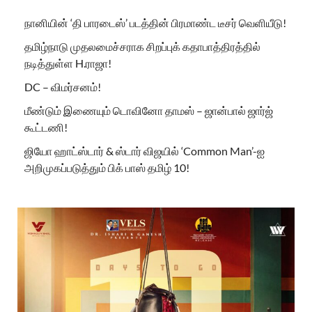
நானியின் ‘தி பாரடைஸ்’ படத்தின் பிரமாண்ட டீசர் வெளியீடு!
தமிழ்நாடு முதலமைச்சராக சிறப்புக் கதாபாத்திரத்தில்
நடித்துள்ள H.ராஜா!
DC – விமர்சனம்!
மீண்டும் இணையும் டொவினோ தாமஸ் – ஜான்பால் ஜார்ஜ்
கூட்டணி!
ஜியோ ஹாட்ஸ்டார் & ஸ்டார் விஜயில் ‘Common Man’-ஐ
அறிமுகப்படுத்தும் பிக் பாஸ் தமிழ் 10!