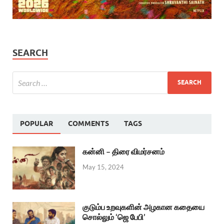
SEARCH
POPULAR
COMMENTS
TAGS
கன்னி – திரை விமர்சனம்
May 15, 2024
குடும்ப உறவுகளின் அழகான கதையை
சொல்லும் ‘ஜெ பேபி’