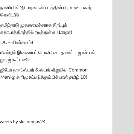
நானியின் ‘தி பாரடைஸ்’ படத்தின் பிரமாண்ட டீசர்
வெளியீடு!
தமிழ்நாடு முதலமைச்சராக சிறப்புக்
கதாபாத்திரத்தில் நடித்துள்ள H.ராஜா!
DC – விமர்சனம்!
மீண்டும் இணையும் டொவினோ தாமஸ் – ஜான்பால்
ஜார்ஜ் கூட்டணி!
ஜியோ ஹாட்ஸ்டார் & ஸ்டார் விஜயில் ‘Common
Man’-ஐ அறிமுகப்படுத்தும் பிக் பாஸ் தமிழ் 10!
weets by skcinemas24