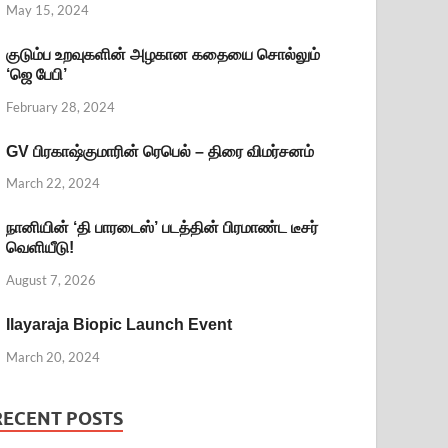
May 15, 2024
குடும்ப உறவுகளின் அழகான கதையை சொல்லும்
‘ஜெ பேபி’
February 28, 2024
GV பிரகாஷ்குமாரின் ரெபெல் – திரை விமர்சனம்
March 22, 2024
நானியின் ‘தி பாரடைஸ்’ படத்தின் பிரமாண்ட டீசர்
வெளியீடு!
August 7, 2026
Ilayaraja Biopic Launch Event
March 20, 2024
RECENT POSTS