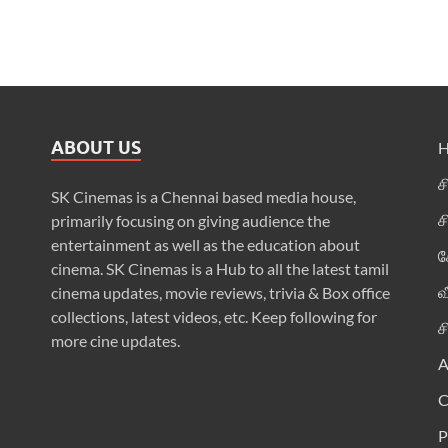
ABOUT US
ச
SK Cinemas is a Chennai based media house,
ச
primarily focusing on giving audience the
entertainment as well as the education about
க
cinema. SK Cinemas is a Hub to all the latest tamil
வ
cinema updates, movie reviews, trivia & Box office
collections, latest videos, etc. Keep following for
ச
more cine updates.
A
P