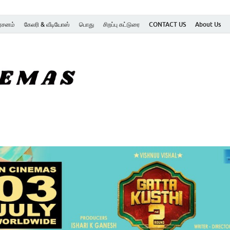
ர்சனம்
கேலரி & வீடியோஸ்
பொது
சிறப்பு கட்டுரை
CONTACT US
About Us
SK Cinemas