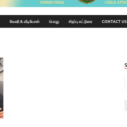
கேலரி & வீடியோஸ்
பொது
சிறப்பு கட்டுரை
CONTACT US