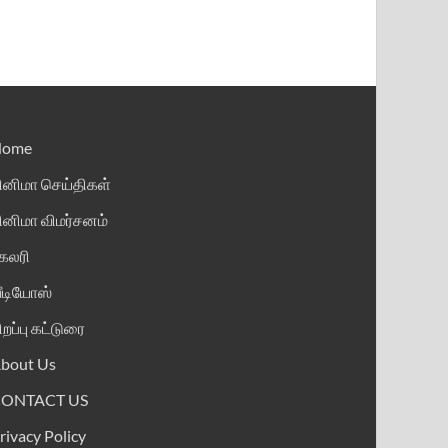
Home
ினிமா செய்திகள்
ினிமா விமர்சனம்
ேலரி
ீடியோஸ்
ிறப்பு கட்டுரை
bout Us
CONTACT US
rivacy Policy