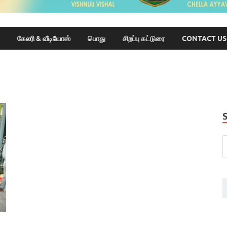
கேலரி & வீடியோஸ்
பொது
சிறப்பு கட்டுரை
CONTACT US