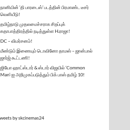
நானியின் ‘தி பாரடைஸ்’ படத்தின் பிரமாண்ட டீசர்
வெளியீடு!
தமிழ்நாடு முதலமைச்சராக சிறப்புக்
கதாபாத்திரத்தில் நடித்துள்ள H.ராஜா!
DC – விமர்சனம்!
மீண்டும் இணையும் டொவினோ தாமஸ் – ஜான்பால்
ஜார்ஜ் கூட்டணி!
ஜியோ ஹாட்ஸ்டார் & ஸ்டார் விஜயில் ‘Common
Man’-ஐ அறிமுகப்படுத்தும் பிக் பாஸ் தமிழ் 10!
weets by skcinemas24