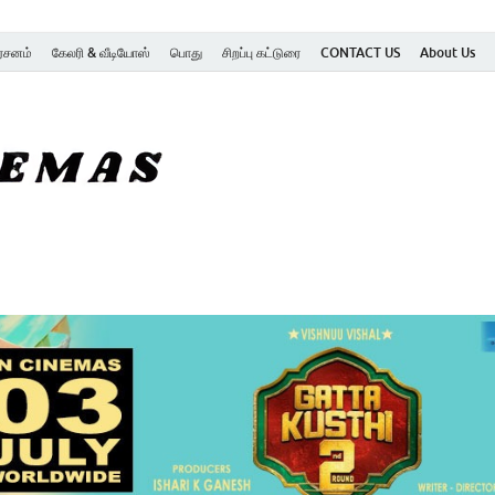
ர்சனம்
கேலரி & வீடியோஸ்
பொது
சிறப்பு கட்டுரை
CONTACT US
About Us
SK Cinemas