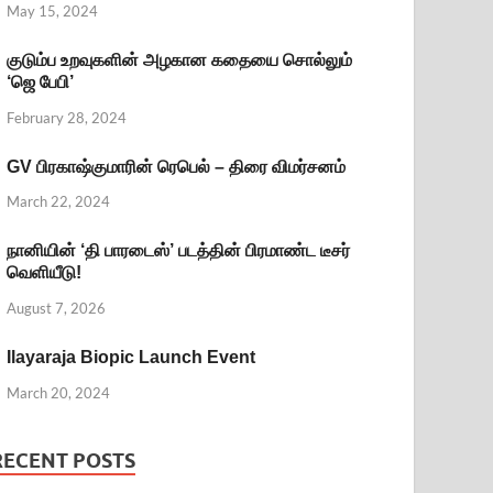
May 15, 2024
குடும்ப உறவுகளின் அழகான கதையை சொல்லும்
‘ஜெ பேபி’
February 28, 2024
GV பிரகாஷ்குமாரின் ரெபெல் – திரை விமர்சனம்
March 22, 2024
நானியின் ‘தி பாரடைஸ்’ படத்தின் பிரமாண்ட டீசர்
வெளியீடு!
August 7, 2026
Ilayaraja Biopic Launch Event
March 20, 2024
RECENT POSTS