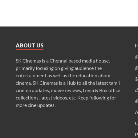
ABOUT US
ச
SK Cinemas is a Chennai based media house,
ச
primarily focusing on giving audience the
entertainment as well as the education about
க
cinema. SK Cinemas is a Hub to all the latest tamil
வ
cinema updates, movie reviews, trivia & Box office
collections, latest videos, etc. Keep following for
ச
more cine updates.
A
P