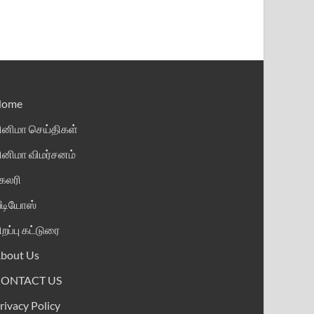
Home
ினிமா செய்திகள்
ினிமா விமர்சனம்
ேலரி
ீடியோஸ்
ிறப்பு கட்டுரை
bout Us
CONTACT US
rivacy Policy