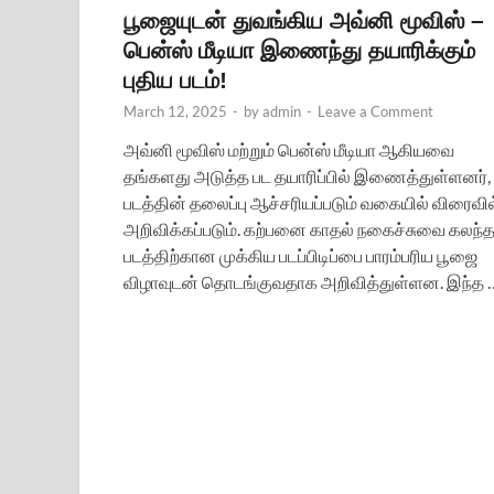
பூஜையுடன் துவங்கிய அவ்னி மூவிஸ் –
பென்ஸ் மீடியா இணைந்து தயாரிக்கும்
புதிய படம்!
March 12, 2025
-
by
admin
-
Leave a Comment
அவ்னி மூவிஸ் மற்றும் பென்ஸ் மீடியா ஆகியவை
தங்களது அடுத்த பட தயாரிப்பில் இணைத்துள்ளனர்,
படத்தின் தலைப்பு ஆச்சரியப்படும் வகையில் விரைவில
அறிவிக்கப்படும். கற்பனை காதல் நகைச்சுவை கலந்
படத்திற்கான முக்கிய படப்பிடிப்பை பாரம்பரிய பூஜை
விழாவுடன் தொடங்குவதாக அறிவித்துள்ளன. இந்த 