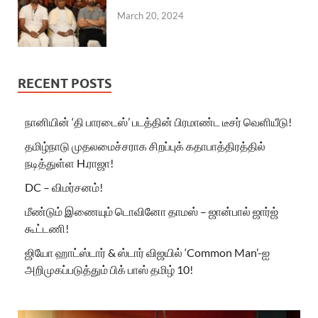
March 20, 2024
RECENT POSTS
நானியின் ‘தி பாரடைஸ்’ படத்தின் பிரமாண்ட டீசர் வெளியீடு!
தமிழ்நாடு முதலமைச்சராக சிறப்புக் கதாபாத்திரத்தில்
நடித்துள்ள H.ராஜா!
DC – விமர்சனம்!
மீண்டும் இணையும் டொவினோ தாமஸ் – ஜான்பால் ஜார்ஜ்
கூட்டணி!
ஜியோ ஹாட்ஸ்டார் & ஸ்டார் விஜயில் ‘Common Man’-ஐ
அறிமுகப்படுத்தும் பிக் பாஸ் தமிழ் 10!