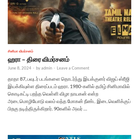
சினிமா விமர்சனம்
ஹரா – திரை விமர்சனம்
June 8, 2024
-
by
admin
-
Leave a Comment
தாதா 87, பவுடர் படங்களை தொடர்ந்து இயக்குனர் விஜய் ஸ்ரீஜி
இயக்கியுள்ள திரைப்படம் ஹரா. 1980-களில் தமிழ் சினிமாவில்
கொடிகட்டி பறந்த வெள்ளி விழா நாயகன் என்ற
அடைமொழியோடு வலம் வந்த மோகன் நீண்ட இடைவெளிக்குப்
பிறகு நடித்திருக்கிறார். 90களில் அவர் …