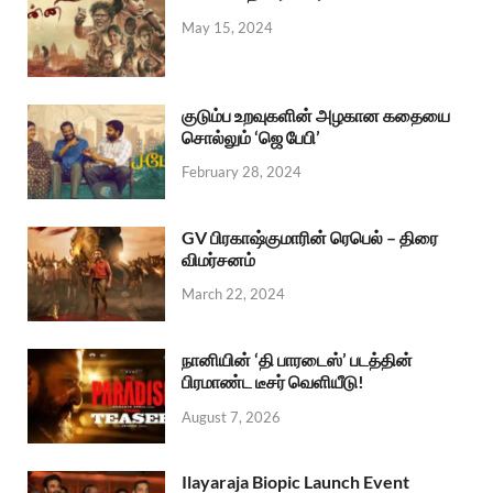
May 15, 2024
குடும்ப உறவுகளின் அழகான கதையை
சொல்லும் ‘ஜெ பேபி’
February 28, 2024
GV பிரகாஷ்குமாரின் ரெபெல் – திரை
விமர்சனம்
March 22, 2024
நானியின் ‘தி பாரடைஸ்’ படத்தின்
பிரமாண்ட டீசர் வெளியீடு!
August 7, 2026
Ilayaraja Biopic Launch Event