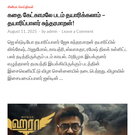
சினிமா செய்திகள்
கதை கேட்காமலே படம் தயாரிக்கலாம் –
தயாரிப்பாளர் சுந்தரமாறன்!
August 11, 2025
-
by
admin
-
Leave a Comment
ஜெ ஸ்டுடியோ தயாரிப்பாளர் ஜேசு சுந்தரமாறன் தயாரிப்பில்
லிங்கேஷ், அனுமோல், காயத்ரி, ஸ்வாகதா, ரமேஷ் திலக் உள்ளிட்ட
பலர் நடித்திருக்கும் படம் காயல். அறிமுக இயக்குனர்
எழுத்தாளர் தமயந்தி இயக்கியிருக்கும் படத்தின்
இசைவெளியீட்டு விழா சென்னையில் நடைபெற்றது. விழாவில்
இசையமைப்பாளர் ஜஸ்டின் …