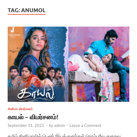
TAG:
ANUMOL
சினிமா விமர்சனம்
காயல் – விமர்சனம்!
September 11, 2025
-
by
admin
-
Leave a Comment
தமிழ் சினிமாவில் பெண் இயக்குனர்கள் ரொம்பவே குறைவு.