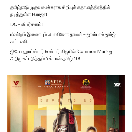
தமிழ்நாடு முதலமைச்சராக சிறப்புக் கதாபாத்திரத்தில்
நடித்துள்ள H.ராஜா!
DC – விமர்சனம்!
மீண்டும் இணையும் டொவினோ தாமஸ் – ஜான்பால் ஜார்ஜ்
கூட்டணி!
ஜியோ ஹாட்ஸ்டார் & ஸ்டார் விஜயில் ‘Common Man’-ஐ
அறிமுகப்படுத்தும் பிக் பாஸ் தமிழ் 10!