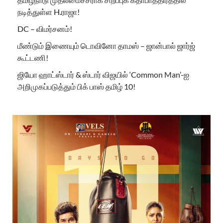
நடித்துள்ள H.ராஜா!
DC – விமர்சனம்!
மீண்டும் இணையும் டொவினோ தாமஸ் – ஜான்பால் ஜார்ஜ்
கூட்டணி!
ஜியோ ஹாட்ஸ்டார் & ஸ்டார் விஜயில் ‘Common Man’-ஐ
அறிமுகப்படுத்தும் பிக் பாஸ் தமிழ் 10!