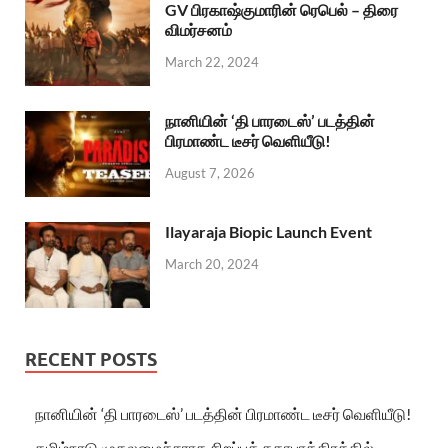
GV பிரகாஷ்குமாரின் ரெபெல் – திரை
விமர்சனம்
March 22, 2024
நானியின் ‘தி பாரடைஸ்’ படத்தின்
பிரமாண்ட டீசர் வெளியீடு!
August 7, 2026
Ilayaraja Biopic Launch Event
March 20, 2024
RECENT POSTS
நானியின் ‘தி பாரடைஸ்’ படத்தின் பிரமாண்ட டீசர் வெளியீடு!
தமிழ்நாடு முதலமைச்சராக சிறப்புக் கதாபாத்திரத்தில்