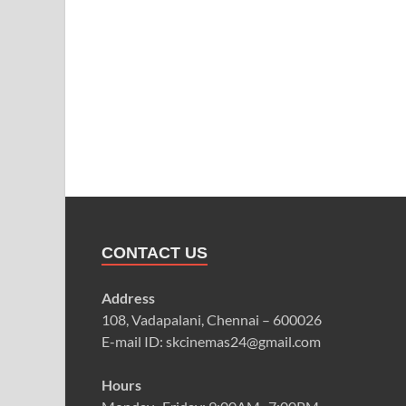
CONTACT US
Address
108, Vadapalani, Chennai – 600026
E-mail ID: skcinemas24@gmail.com
Hours