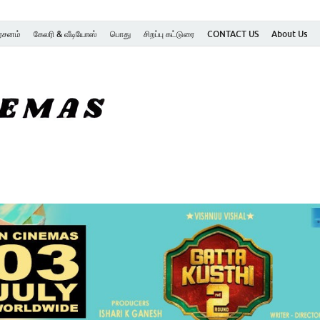
ர்சனம்
கேலரி & வீடியோஸ்
பொது
சிறப்பு கட்டுரை
CONTACT US
About Us
SK Cinemas