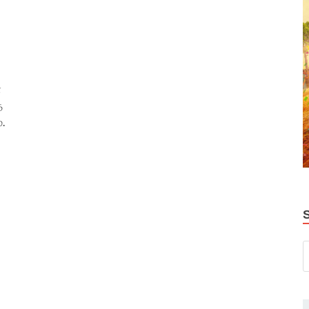
ள
த
்.