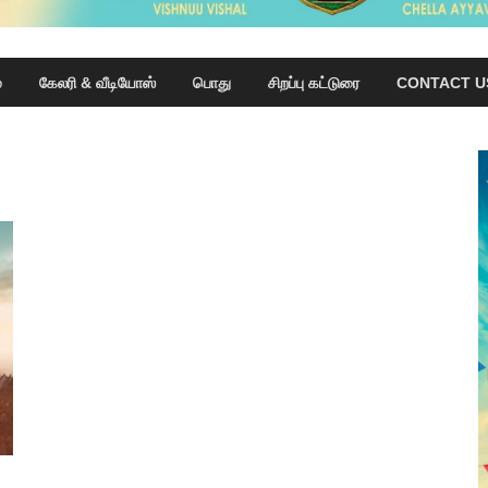
்
கேலரி & வீடியோஸ்
பொது
சிறப்பு கட்டுரை
CONTACT U