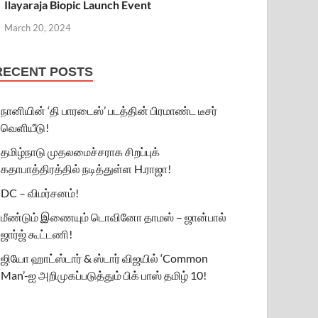
Ilayaraja Biopic Launch Event
March 20, 2024
RECENT POSTS
நானியின் ‘தி பாரடைஸ்’ படத்தின் பிரமாண்ட டீசர்
வெளியீடு!
தமிழ்நாடு முதலமைச்சராக சிறப்புக்
கதாபாத்திரத்தில் நடித்துள்ள H.ராஜா!
DC – விமர்சனம்!
மீண்டும் இணையும் டொவினோ தாமஸ் – ஜான்பால்
ஜார்ஜ் கூட்டணி!
ஜியோ ஹாட்ஸ்டார் & ஸ்டார் விஜயில் ‘Common
Man’-ஐ அறிமுகப்படுத்தும் பிக் பாஸ் தமிழ் 10!