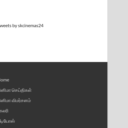
weets by skcinemas24
Home
ினிமா செய்திகள்
ினிமா விமர்சனம்
ேலரி
ீடியோஸ்