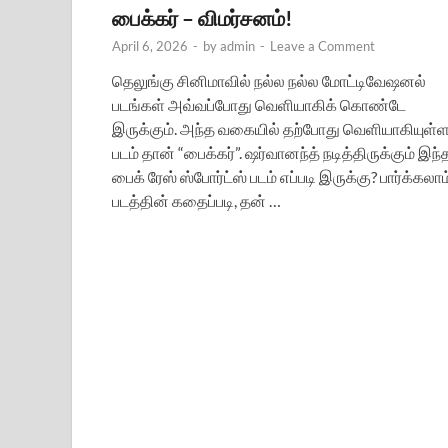
பைக்கர் – விமர்சனம்!
April 6, 2026
-
by
admin
-
Leave a Comment
தெலுங்கு சினிமாவில் நல்ல நல்ல மோட்டிவேஷனல்
படங்கள் அவ்வப்போது வெளியாகிக் கொண்டே
இருக்கும். அந்த வகையில் தற்போது வெளியாகியுள்
படம் தான் “பைக்கர்”. ஷர்வானந்த் நடித்திருக்கும் இந்
பைக் ரேஸ் ஸ்போர்ட்ஸ் படம் எப்படி இருக்கு? பார்க்கலாம
படத்தின் கதைப்படி, தன் …