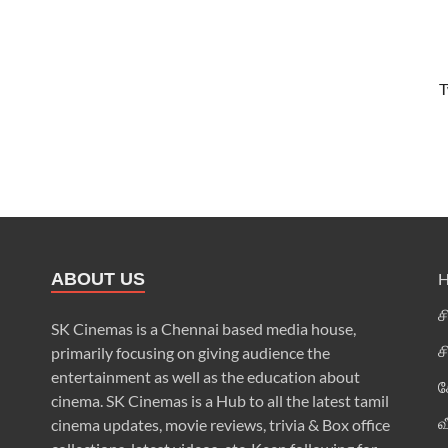
T
ABOUT US
ச
SK Cinemas is a Chennai based media house,
ச
primarily focusing on giving audience the
entertainment as well as the education about
க
cinema. SK Cinemas is a Hub to all the latest tamil
வ
cinema updates, movie reviews, trivia & Box office