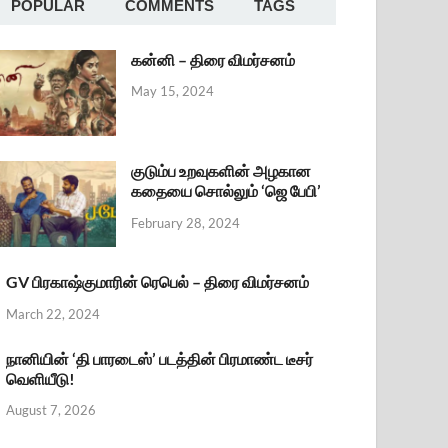
POPULAR
COMMENTS
TAGS
கன்னி – திரை விமர்சனம்
May 15, 2024
குடும்ப உறவுகளின் அழகான
கதையை சொல்லும் ‘ஜெ பேபி’
February 28, 2024
GV பிரகாஷ்குமாரின் ரெபெல் – திரை விமர்சனம்
March 22, 2024
நானியின் ‘தி பாரடைஸ்’ படத்தின் பிரமாண்ட டீசர்
வெளியீடு!
August 7, 2026