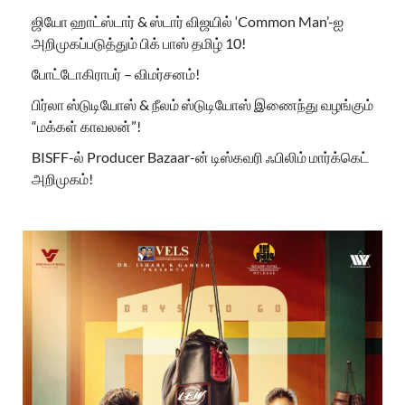
ஜியோ ஹாட்ஸ்டார் & ஸ்டார் விஜயில் ‘Common Man’-ஐ
அறிமுகப்படுத்தும் பிக் பாஸ் தமிழ் 10!
போட்டோகிராபர் – விமர்சனம்!
பிர்லா ஸ்டுடியோஸ் & நீலம் ஸ்டுடியோஸ் இணைந்து வழங்கும்
“மக்கள் காவலன்”!
BISFF-ல் Producer Bazaar-ன் டிஸ்கவரி ஃபிலிம் மார்க்கெட்
அறிமுகம்!