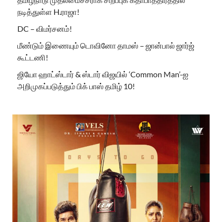
நடித்துள்ள H.ராஜா!
DC – விமர்சனம்!
மீண்டும் இணையும் டொவினோ தாமஸ் – ஜான்பால் ஜார்ஜ்
கூட்டணி!
ஜியோ ஹாட்ஸ்டார் & ஸ்டார் விஜயில் ‘Common Man’-ஐ
அறிமுகப்படுத்தும் பிக் பாஸ் தமிழ் 10!