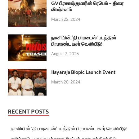
GV பிரகாஷ்குமாரின் ரெபெல் – திரை
விமர்சனம்
March 22, 2024
நானியின் ‘தி பாரடைஸ்’ படத்தின்
பிரமாண்ட டீசர் வெளியீடு!
August 7, 2026
Ilayaraja Biopic Launch Event
March 20, 2024
RECENT POSTS
நானியின் ‘தி பாரடைஸ்’ படத்தின் பிரமாண்ட டீசர் வெளியீடு!
தமிழ்நாடு முதலமைச்சராக சிறப்புக் கதாபாத்திரத்தில்