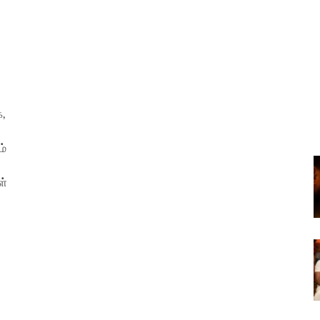
,
ம்
ள்