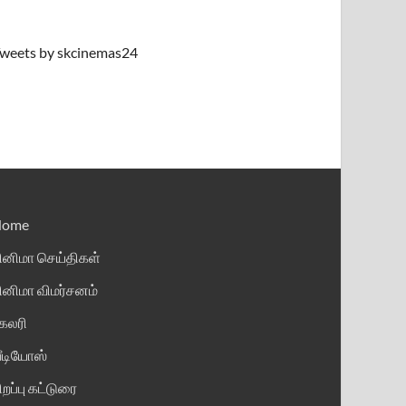
weets by skcinemas24
Home
ினிமா செய்திகள்
ினிமா விமர்சனம்
ேலரி
ீடியோஸ்
ிறப்பு கட்டுரை