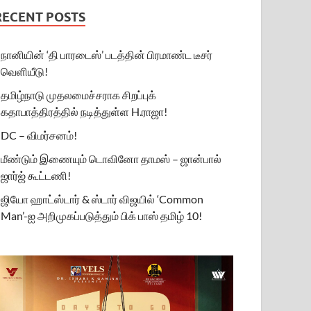
RECENT POSTS
நானியின் ‘தி பாரடைஸ்’ படத்தின் பிரமாண்ட டீசர்
வெளியீடு!
தமிழ்நாடு முதலமைச்சராக சிறப்புக்
கதாபாத்திரத்தில் நடித்துள்ள H.ராஜா!
DC – விமர்சனம்!
மீண்டும் இணையும் டொவினோ தாமஸ் – ஜான்பால்
ஜார்ஜ் கூட்டணி!
ஜியோ ஹாட்ஸ்டார் & ஸ்டார் விஜயில் ‘Common
Man’-ஐ அறிமுகப்படுத்தும் பிக் பாஸ் தமிழ் 10!