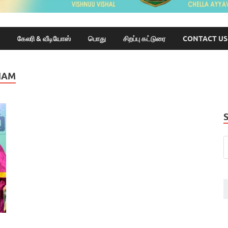
கேலரி & வீடியோஸ்
பொது
சிறப்பு கட்டுரை
CONTACT US
HAM