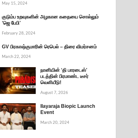
May 15, 2024
குடும்ப உறவுகளின் அழகான கதையை சொல்லும்
‘ஜெ பேபி’
February 28, 2024
GV பிரகாஷ்குமாரின் ரெபெல் – திரை விமர்சனம்
March 22, 2024
நானியின் ‘தி பாரடைஸ்’
படத்தின் பிரமாண்ட டீசர்
வெளியீடு!
August 7, 2026
Ilayaraja Biopic Launch
Event
March 20, 2024