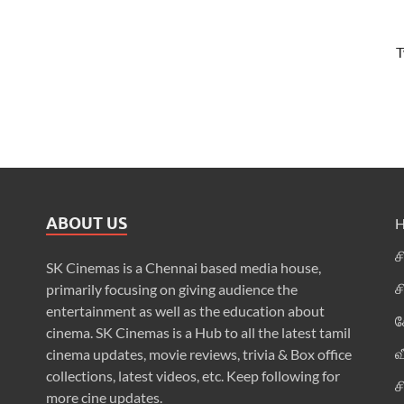
T
ABOUT US
ச
SK Cinemas is a Chennai based media house,
ச
primarily focusing on giving audience the
entertainment as well as the education about
க
cinema. SK Cinemas is a Hub to all the latest tamil
வ
cinema updates, movie reviews, trivia & Box office
collections, latest videos, etc. Keep following for
ச
more cine updates.