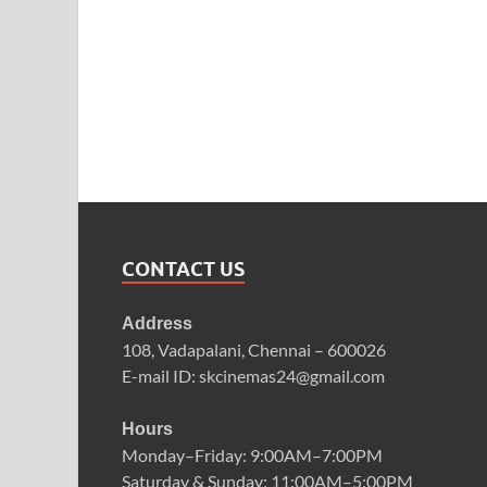
CONTACT US
Address
108, Vadapalani, Chennai – 600026
E-mail ID: skcinemas24@gmail.com
Hours
Monday–Friday: 9:00AM–7:00PM
Saturday & Sunday: 11:00AM–5:00PM