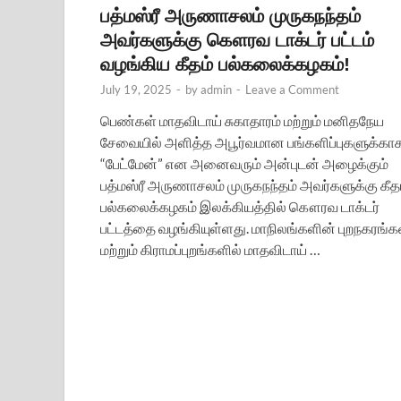
பத்மஸ்ரீ அருணாசலம் முருகநந்தம்
அவர்களுக்கு கௌரவ டாக்டர் பட்டம்
வழங்கிய கீதம் பல்கலைக்கழகம்!
July 19, 2025
-
by
admin
-
Leave a Comment
பெண்கள் மாதவிடாய் சுகாதாரம் மற்றும் மனிதநேய
சேவையில் அளித்த அபூர்வமான பங்களிப்புகளுக்காக
“பேட்மேன்” என அனைவரும் அன்புடன் அழைக்கும்
பத்மஸ்ரீ அருணாசலம் முருகநந்தம் அவர்களுக்கு கீத
பல்கலைக்கழகம் இலக்கியத்தில் கௌரவ டாக்டர்
பட்டத்தை வழங்கியுள்ளது. மாநிலங்களின் புறநகரங்க
மற்றும் கிராமப்புறங்களில் மாதவிடாய் …