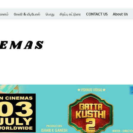
ர்சனம்
கேலரி & வீடியோஸ்
பொது
சிறப்பு கட்டுரை
CONTACT US
About Us
SK Cinemas