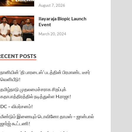
August 7, 2026
Ilayaraja Biopic Launch
Event
March 20, 2024
RECENT POSTS
நானியின் ‘தி பாரடைஸ்’ படத்தின் பிரமாண்ட டீசர்
வெளியீடு!
தமிழ்நாடு முதலமைச்சராக சிறப்புக்
கதாபாத்திரத்தில் நடித்துள்ள H.ராஜா!
DC – விமர்சனம்!
மீண்டும் இணையும் டொவினோ தாமஸ் – ஜான்பால்
ஜார்ஜ் கூட்டணி!