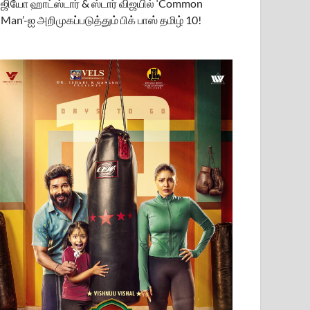
ஜியோ ஹாட்ஸ்டார் & ஸ்டார் விஜயில் ‘Common
Man’-ஐ அறிமுகப்படுத்தும் பிக் பாஸ் தமிழ் 10!