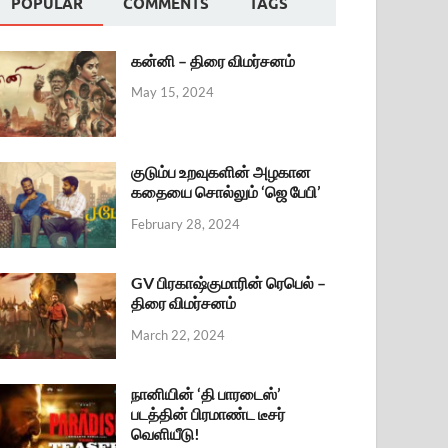
POPULAR
COMMENTS
TAGS
கன்னி – திரை விமர்சனம்
May 15, 2024
குடும்ப உறவுகளின் அழகான
கதையை சொல்லும் ‘ஜெ பேபி’
February 28, 2024
GV பிரகாஷ்குமாரின் ரெபெல் –
திரை விமர்சனம்
March 22, 2024
நானியின் ‘தி பாரடைஸ்’
படத்தின் பிரமாண்ட டீசர்
வெளியீடு!