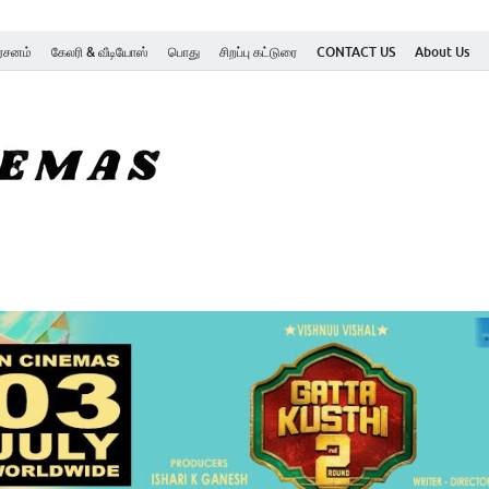
ர்சனம்
கேலரி & வீடியோஸ்
பொது
சிறப்பு கட்டுரை
CONTACT US
About Us
SK Cinemas