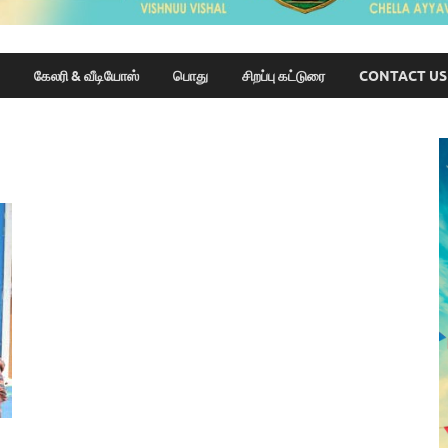
கேலரி & வீடியோஸ்
பொது
சிறப்பு கட்டுரை
CONTACT US