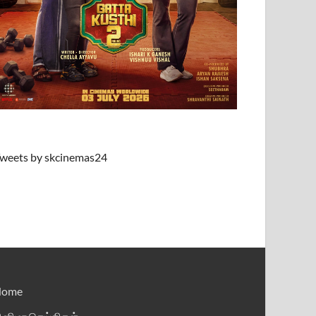
weets by skcinemas24
Home