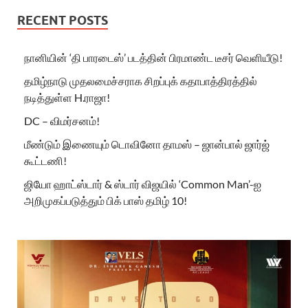
RECENT POSTS
நானியின் ‘தி பாரடைஸ்’ படத்தின் பிரமாண்ட டீசர் வெளியீடு!
தமிழ்நாடு முதலமைச்சராக சிறப்புக் கதாபாத்திரத்தில்
நடித்துள்ள H.ராஜா!
DC – விமர்சனம்!
மீண்டும் இணையும் டொவினோ தாமஸ் – ஜான்பால் ஜார்ஜ்
கூட்டணி!
ஜியோ ஹாட்ஸ்டார் & ஸ்டார் விஜயில் ‘Common Man’-ஐ
அறிமுகப்படுத்தும் பிக் பாஸ் தமிழ் 10!