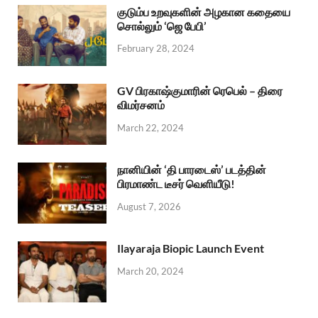
குடும்ப உறவுகளின் அழகான கதையை
சொல்லும் ‘ஜெ பேபி’
February 28, 2024
GV பிரகாஷ்குமாரின் ரெபெல் – திரை
விமர்சனம்
March 22, 2024
நானியின் ‘தி பாரடைஸ்’ படத்தின்
பிரமாண்ட டீசர் வெளியீடு!
August 7, 2026
Ilayaraja Biopic Launch Event
March 20, 2024