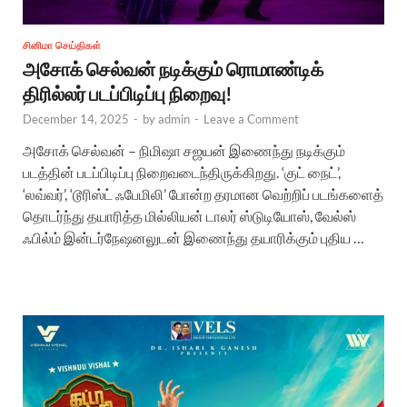
சினிமா செய்திகள்
அசோக் செல்வன் நடிக்கும் ரொமாண்டிக்
திரில்லர் படப்பிடிப்பு நிறைவு!
December 14, 2025
-
by
admin
-
Leave a Comment
அசோக் செல்வன் – நிமிஷா சஜயன் இணைந்து நடிக்கும்
படத்தின் படப்பிடிப்பு நிறைவடைந்திருக்கிறது. ‘குட் நைட்’,
‘லவ்வர்’, ‘டூரிஸ்ட் ஃபேமிலி’ போன்ற தரமான வெற்றிப் படங்களைத்
தொடர்ந்து தயாரித்த மில்லியன் டாலர் ஸ்டுடியோஸ், வேல்ஸ்
ஃபில்ம் இன்டர்நேஷனலுடன் இணைந்து தயாரிக்கும் புதிய …