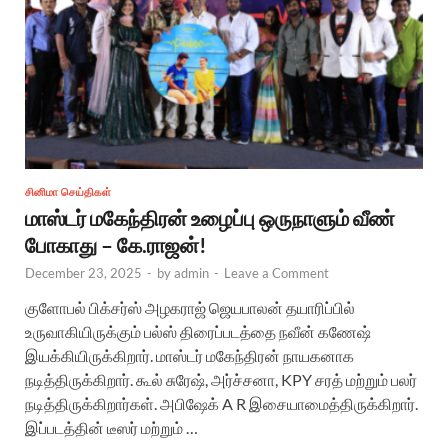
சினிமா செய்திகள்
மாஸ்டர் மகேந்திரன் உழைப்பு ஒருநாளும் வீண்
போகாது – கே.ராஜன்!
December 23, 2025
-
by
admin
-
Leave a Comment
குளோபல் பிக்சர்ஸ் அழகராஜ் ஜெயபாலன் தயாரிப்பில்
உருவாகியிருக்கும் பல்ஸ் திரைப்படத்தை நவீன் கணேஷ்
இயக்கியிருக்கிறார். மாஸ்டர் மகேந்திரன் நாயகனாக
நடித்திருக்கிறார். கூல் சுரேஷ், அர்ச்சனா, KPY சரத் மற்றும் பலர்
நடித்திருக்கிறார்கள். அபிஷேக் A R இசையாமைத்திருக்கிறார்.
இப்படத்தின் டீஸர் மற்றும் …