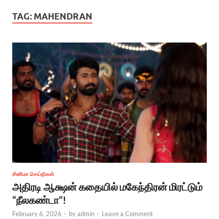
TAG:
MAHENDRAN
சினிமா செய்திகள்
அதிரடி ஆக்ஷன் கதையில் மகேந்திரன் மிரட்டும்
“நீலகண்டா”!
February 6, 2026
-
by
admin
-
Leave a Comment