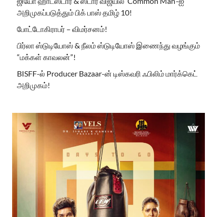
ஜியோ ஹாட்ஸ்டார் & ஸ்டார் விஜயில் ‘Common Man’-ஐ
அறிமுகப்படுத்தும் பிக் பாஸ் தமிழ் 10!
போட்டோகிராபர் – விமர்சனம்!
பிர்லா ஸ்டுடியோஸ் & நீலம் ஸ்டுடியோஸ் இணைந்து வழங்கும்
“மக்கள் காவலன்”!
BISFF-ல் Producer Bazaar-ன் டிஸ்கவரி ஃபிலிம் மார்க்கெட்
அறிமுகம்!