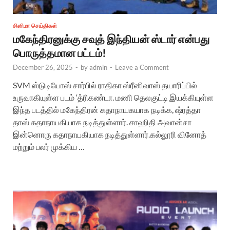
சினிமா செய்திகள்
மகேந்திரனுக்கு சவுத் இந்தியன் ஸ்டார் என்பது
பொருத்தமான பட்டம்!
December 26, 2025
-
by
admin
-
Leave a Comment
SVM ஸ்டுடியோஸ் சார்பில் ராதிகா ஸ்ரீனிவாஸ் தயாரிப்பில்
உருவாகியுள்ள படம் ‘த்ரிகண்டா. மணி தெலகுட்டி இயக்கியுள்ள
இந்த படத்தில் மகேந்திரன் கதாநாயகயாக நடிக்க, ஷ்ரத்தா
தாஸ் கதாநாயகியாக நடித்துள்ளார். சாஹிதி அவான்சா
இன்னொரு கதாநாயகியாக நடித்துள்ளார்.கல்லூரி வினோத்
மற்றும் பலர் முக்கிய …