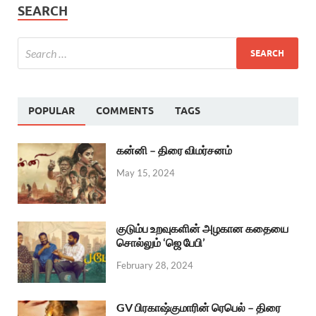
SEARCH
POPULAR
COMMENTS
TAGS
கன்னி – திரை விமர்சனம்
May 15, 2024
குடும்ப உறவுகளின் அழகான கதையை
சொல்லும் ‘ஜெ பேபி’
February 28, 2024
GV பிரகாஷ்குமாரின் ரெபெல் – திரை