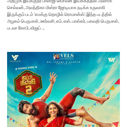
அறிமுக இயக்குநர் பாலாஜி கேசவன் இயக்கத்தில் அசோக்
செல்வன், அவந்திகா மிஸ்ரா ஜோடியாக நடிக்க உருவாகி
இருக்கும் படம் ‘எமக்கு தொழில் ரொமான்ஸ்’. இந்த படத்தில்
அழகம் பெருமாள், ஊர்வசி, எம். எஸ். பாஸ்கர், பகவதி பெருமாள்,
படவா கோபி, விஜய் …