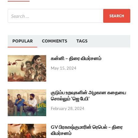
POPULAR
COMMENTS
TAGS
கன்னி – திரை விமர்சனம்
May 15, 2024
குடும்ப உறவுகளின் அழகான கதையை
சொல்லும் ‘ஜெ பேபி’
February 28, 2024
GV பிரகாஷ்குமாரின் ரெபெல் – திரை
விமர்சனம்