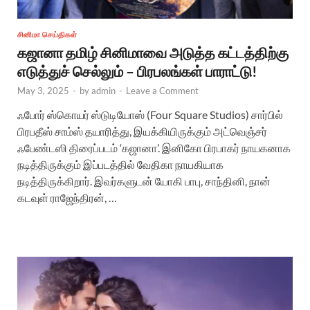
சினிமா செய்திகள்
கஜானா தமிழ் சினிமாவை அடுத்த கட்டத்திற்கு
எடுத்துச் செல்லும் – பிரபலங்கள் பாராட்டு!
May 3, 2025
-
by
admin
-
Leave a Comment
ஃபோர் ஸ்கொயர் ஸ்டுடியோஸ் (Four Square Studios) சார்பில்
பிரபதீஸ் சாம்ஸ் தயாரித்து, இயக்கியிருக்கும் அட்வெஞ்சர்
ஃபேண்டஸி திரைப்படம் ‘கஜானா’. இனிகோ பிரபாகர் நாயகனாக
நடித்திருக்கும் இப்படத்தில் வேதிகா நாயகியாக
நடித்திருக்கிறார். இவர்களுடன் யோகி பாபு, சாந்தினி, நான்
கடவுள் ராஜேந்திரன், …