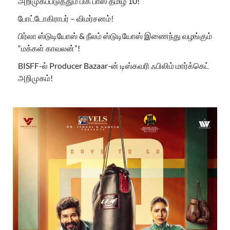
அறிமுகப்படுத்தும் பிக் பாஸ் தமிழ் 10!
போட்டோகிராபர் – விமர்சனம்!
பிர்லா ஸ்டுடியோஸ் & நீலம் ஸ்டுடியோஸ் இணைந்து வழங்கும்
“மக்கள் காவலன்”!
BISFF-ல் Producer Bazaar-ன் டிஸ்கவரி ஃபிலிம் மார்க்கெட்
அறிமுகம்!