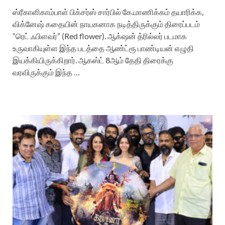
ஸ்ரீகாளிகாம்பாள் பிக்சர்ஸ் சார்பில் கே.மாணிக்கம் தயாரிக்க,
விக்னேஷ் கதையின் நாயகனாக நடித்திருக்கும் திரைப்படம்
“ரெட் ஃபிளவர்” (Red flower). ஆக்‌ஷன் த்ரில்லர் படமாக
உருவாகியுள்ள இந்த படத்தை ஆண்ட்ரூ பாண்டியன் எழுதி
இயக்கியிருக்கிறார். ஆகஸ்ட் 8ஆம் தேதி திரைக்கு
வரவிருக்கும் இந்த …