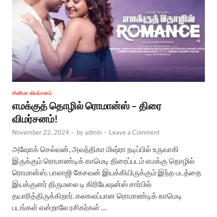
சினிமா விமர்சனம்
எமக்குத் தொழில் ரொமான்ஸ் – திரை
விமர்சனம்!
November 22, 2024
-
by
admin
-
Leave a Comment
அஷோக் செல்வன், அவந்திகா மிஷ்ரா நடிப்பில் உருவாகி
இருக்கும் ரொமாண்டிக் காமெடி திரைப்படம் எமக்கு தொழில்
ரொமான்ஸ். பாலாஜி கேசவன் இயக்கியிருக்கும் இந்த படத்தை
இயக்குனர் திருமலை டி கிரியேஷன்ஸ் சார்பில்
தயாரித்திருக்கிறார். கலகலப்பான ரொமாண்டிக் காமெடி
படங்கள் என்றாலே ரசிகர்கள் …