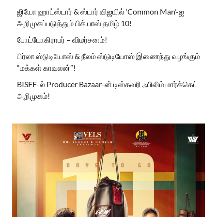
ஜியோ ஹாட்ஸ்டார் & ஸ்டார் விஜயில் ‘Common Man’-ஐ
அறிமுகப்படுத்தும் பிக் பாஸ் தமிழ் 10!
போட்டோகிராபர் – விமர்சனம்!
பிர்லா ஸ்டுடியோஸ் & நீலம் ஸ்டுடியோஸ் இணைந்து வழங்கும்
“மக்கள் காவலன்”!
BISFF-ல் Producer Bazaar-ன் டிஸ்கவரி ஃபிலிம் மார்க்கெட்
அறிமுகம்!