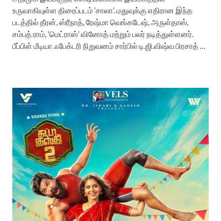
உருவாகியுள்ள திரைப்படம் ‘சாலா’. மதுவுக்கு எதிரான இந்த
படத்தில் தீரன், ஸ்ரீநாத், ரேஷ்மா வெங்கடேஷ், அருள்தாஸ்,
சம்பத் ராம், ‘மெட்ராஸ்’ வினோத் மற்றும் பலர் நடித்துள்ளனர்.
பீப்பிள் மீடியா ஃபேக்டரி நிறுவனம் சார்பில் டி.ஜி.விஷ்வ பிரசாத் …