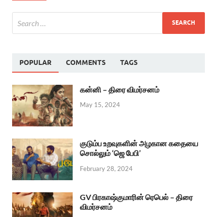
POPULAR
COMMENTS
TAGS
கன்னி – திரை விமர்சனம்
May 15, 2024
குடும்ப உறவுகளின் அழகான கதையை
சொல்லும் ‘ஜெ பேபி’
February 28, 2024
GV பிரகாஷ்குமாரின் ரெபெல் – திரை
விமர்சனம்