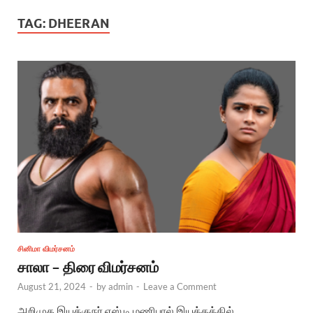
TAG:
DHEERAN
சினிமா விமர்சனம்
சாலா – திரை விமர்சனம்
August 21, 2024
-
by
admin
-
Leave a Comment
அறிமுக இயக்குநர் எஸ்.டி.மணிபால் இயக்கத்தில்