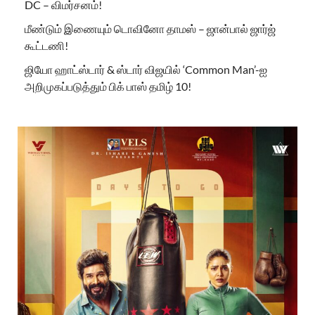
DC – விமர்சனம்!
மீண்டும் இணையும் டொவினோ தாமஸ் – ஜான்பால் ஜார்ஜ்
கூட்டணி!
ஜியோ ஹாட்ஸ்டார் & ஸ்டார் விஜயில் ‘Common Man’-ஐ
அறிமுகப்படுத்தும் பிக் பாஸ் தமிழ் 10!