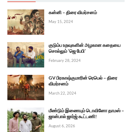
கன்னி – திரை விமர்சனம்
May 15, 2024
குடும்ப உறவுகளின் அழகான கதையை
சொல்லும் ‘ஜெ பேபி’
February 28, 2024
GV பிரகாஷ்குமாரின் ரெபெல் – திரை
விமர்சனம்
March 22, 2024
மீண்டும் இணையும் டொவினோ தாமஸ் –
ஜான்பால் ஜார்ஜ் கூட்டணி!
August 6, 2026