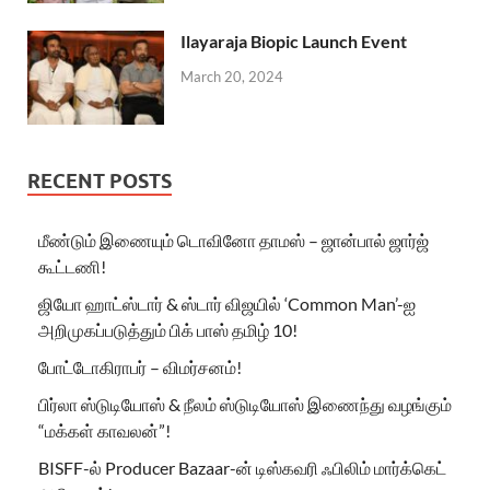
Ilayaraja Biopic Launch Event
March 20, 2024
RECENT POSTS
மீண்டும் இணையும் டொவினோ தாமஸ் – ஜான்பால் ஜார்ஜ்
கூட்டணி!
ஜியோ ஹாட்ஸ்டார் & ஸ்டார் விஜயில் ‘Common Man’-ஐ
அறிமுகப்படுத்தும் பிக் பாஸ் தமிழ் 10!
போட்டோகிராபர் – விமர்சனம்!
பிர்லா ஸ்டுடியோஸ் & நீலம் ஸ்டுடியோஸ் இணைந்து வழங்கும்
“மக்கள் காவலன்”!
BISFF-ல் Producer Bazaar-ன் டிஸ்கவரி ஃபிலிம் மார்க்கெட்