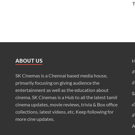
T
ABOUT US
ச
SK Cinemas is a Chennai based media house,
ச
primarily focusing on giving audience the
entertainment as well as the education about
க
cinema. SK Cinemas is a Hub to all the latest tamil
வ
cinema updates, movie reviews, trivia & Box office
collections, latest videos, etc. Keep following for
ச
more cine updates.
A