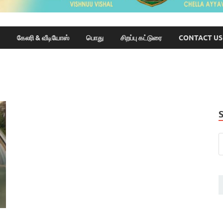
கேலரி & வீடியோஸ்
பொது
சிறப்பு கட்டுரை
CONTACT US