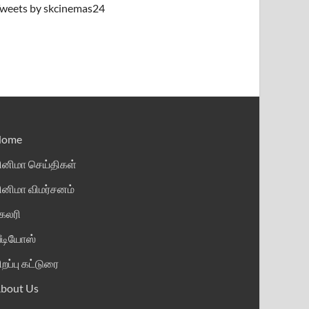
weets by skcinemas24
Home
ினிமா செய்திகள்
ினிமா விமர்சனம்
ேலரி
ீடியோஸ்
ிறப்பு கட்டுரை
bout Us