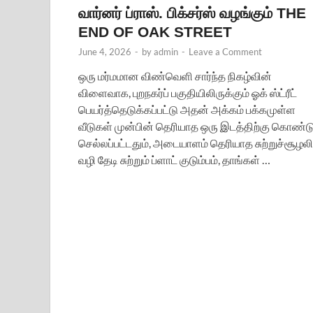
வார்னர் ப்ராஸ். பிக்சர்ஸ் வழங்கும் THE
END OF OAK STREET
June 4, 2026
-
by
admin
-
Leave a Comment
ஒரு மர்மமான விண்வெளி சார்ந்த நிகழ்வின்
விளைவாக, புறநகர்ப் பகுதியிலிருக்கும் ஓக் ஸ்ட்ரீட்
பெயர்த்தெடுக்கப்பட்டு அதன் அக்கம் பக்கமுள்ள
வீடுகள் முன்பின் தெரியாத ஒரு இடத்திற்கு கொண்ட
செல்லப்பட்டதும், அடையாளம் தெரியாத சுற்றுச்சூழலி
வழி தேடி சுற்றும் ப்ளாட் குடும்பம், தாங்கள் …