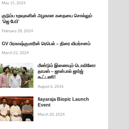
May 15, 2024
குடும்ப உறவுகளின் அழகான கதையை சொல்லும்
‘ஜெ பேபி’
February 28, 2024
GV பிரகாஷ்குமாரின் ரெபெல் – திரை விமர்சனம்
March 22, 2024
மீண்டும் இணையும் டொவினோ
தாமஸ் – ஜான்பால் ஜார்ஜ்
கூட்டணி!
August 6, 2026
Ilayaraja Biopic Launch
Event
March 20, 2024