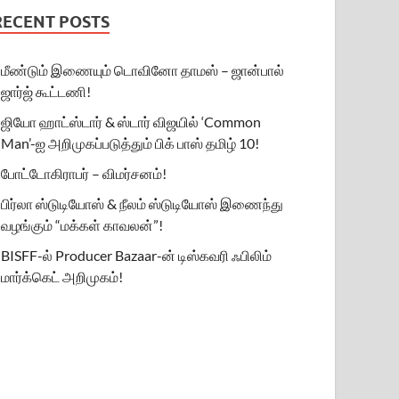
RECENT POSTS
மீண்டும் இணையும் டொவினோ தாமஸ் – ஜான்பால்
ஜார்ஜ் கூட்டணி!
ஜியோ ஹாட்ஸ்டார் & ஸ்டார் விஜயில் ‘Common
Man’-ஐ அறிமுகப்படுத்தும் பிக் பாஸ் தமிழ் 10!
போட்டோகிராபர் – விமர்சனம்!
பிர்லா ஸ்டுடியோஸ் & நீலம் ஸ்டுடியோஸ் இணைந்து
வழங்கும் “மக்கள் காவலன்”!
BISFF-ல் Producer Bazaar-ன் டிஸ்கவரி ஃபிலிம்
மார்க்கெட் அறிமுகம்!