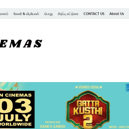
ர்சனம்
கேலரி & வீடியோஸ்
பொது
சிறப்பு கட்டுரை
CONTACT US
About Us
SK Cinemas