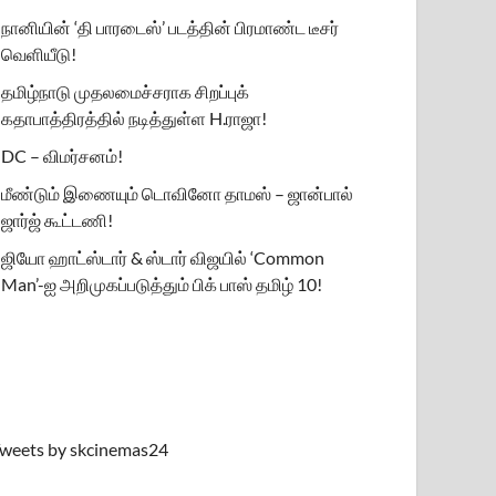
நானியின் ‘தி பாரடைஸ்’ படத்தின் பிரமாண்ட டீசர்
வெளியீடு!
தமிழ்நாடு முதலமைச்சராக சிறப்புக்
கதாபாத்திரத்தில் நடித்துள்ள H.ராஜா!
DC – விமர்சனம்!
மீண்டும் இணையும் டொவினோ தாமஸ் – ஜான்பால்
ஜார்ஜ் கூட்டணி!
ஜியோ ஹாட்ஸ்டார் & ஸ்டார் விஜயில் ‘Common
Man’-ஐ அறிமுகப்படுத்தும் பிக் பாஸ் தமிழ் 10!
weets by skcinemas24