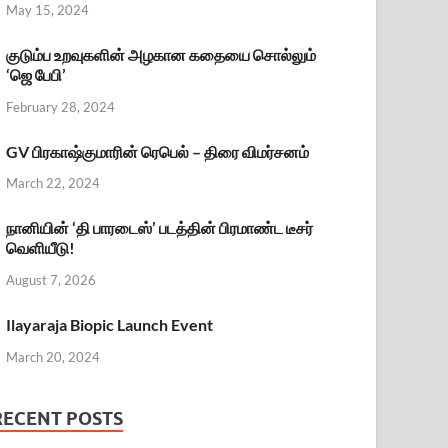
May 15, 2024
குடும்ப உறவுகளின் அழகான கதையை சொல்லும்
‘ஜெ பேபி’
February 28, 2024
GV பிரகாஷ்குமாரின் ரெபெல் – திரை விமர்சனம்
March 22, 2024
நானியின் ‘தி பாரடைஸ்’ படத்தின் பிரமாண்ட டீசர்
வெளியீடு!
August 7, 2026
Ilayaraja Biopic Launch Event
March 20, 2024
RECENT POSTS