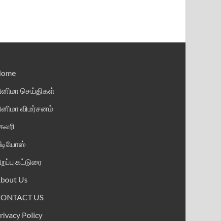
Home
ினிமா செய்திகள்
ினிமா விமர்சனம்
ேலரி
ீடியோஸ்
ிறப்பு கட்டுரை
bout Us
CONTACT US
rivacy Policy