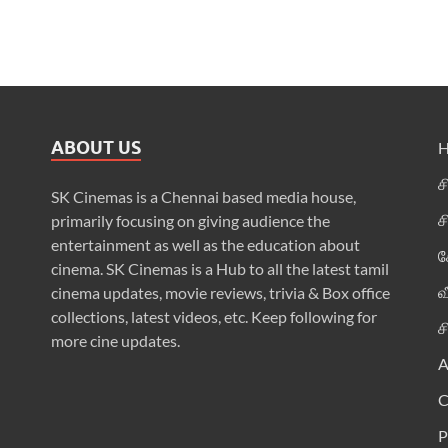
ABOUT US
ச
SK Cinemas is a Chennai based media house,
ச
primarily focusing on giving audience the
entertainment as well as the education about
க
cinema. SK Cinemas is a Hub to all the latest tamil
வ
cinema updates, movie reviews, trivia & Box office
collections, latest videos, etc. Keep following for
ச
more cine updates.
A
P