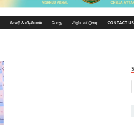
கேலரி & வீடியோஸ்
பொது
சிறப்பு கட்டுரை
CONTACT US