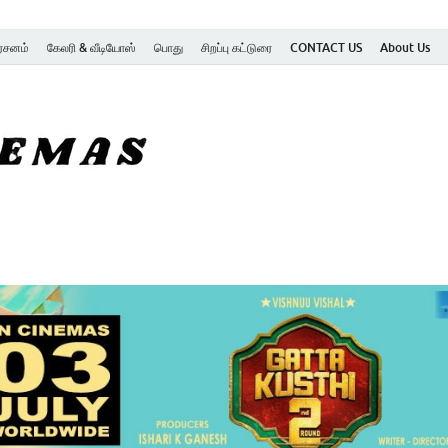
ர்சனம்
கேலரி & வீடியோஸ்
பொது
சிறப்பு கட்டுரை
CONTACT US
About Us
SK Cinemas