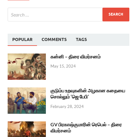
POPULAR
COMMENTS
TAGS
கன்னி – திரை விமர்சனம்
May 15, 2024
குடும்ப உறவுகளின் அழகான கதையை
சொல்லும் ‘ஜெ பேபி’
February 28, 2024
GV பிரகாஷ்குமாரின் ரெபெல் – திரை
விமர்சனம்