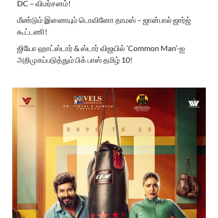
DC – விமர்சனம்!
மீண்டும் இணையும் டொவினோ தாமஸ் – ஜான்பால் ஜார்ஜ்
கூட்டணி!
ஜியோ ஹாட்ஸ்டார் & ஸ்டார் விஜயில் ‘Common Man’-ஐ
அறிமுகப்படுத்தும் பிக் பாஸ் தமிழ் 10!