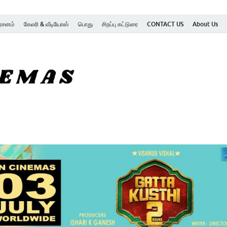
ர்சனம்
கேலரி & வீடியோஸ்
பொது
சிறப்பு கட்டுரை
CONTACT US
About Us
SK Cinemas