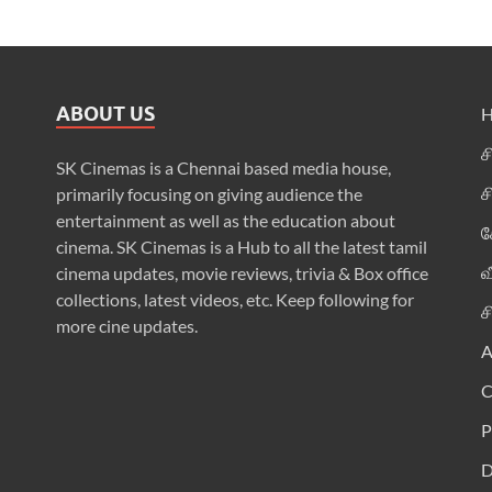
ABOUT US
ச
SK Cinemas is a Chennai based media house,
ச
primarily focusing on giving audience the
entertainment as well as the education about
க
cinema. SK Cinemas is a Hub to all the latest tamil
வ
cinema updates, movie reviews, trivia & Box office
collections, latest videos, etc. Keep following for
ச
more cine updates.
A
P
D