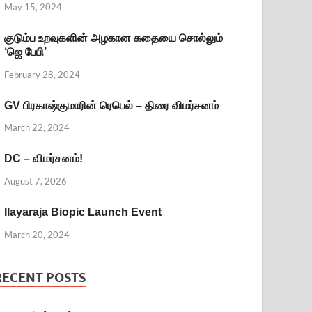
May 15, 2024
குடும்ப உறவுகளின் அழகான கதையை சொல்லும்
‘ஜெ பேபி’
February 28, 2024
GV பிரகாஷ்குமாரின் ரெபெல் – திரை விமர்சனம்
March 22, 2024
DC – விமர்சனம்!
August 7, 2026
Ilayaraja Biopic Launch Event
March 20, 2024
RECENT POSTS