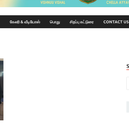
கேலரி & வீடியோஸ்
பொது
சிறப்பு கட்டுரை
CONTACT US