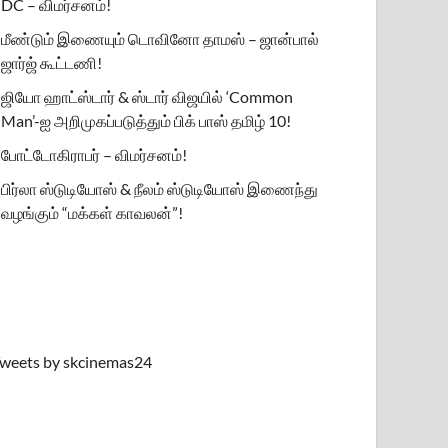
DC – விமர்சனம்!
மீண்டும் இணையும் டொவினோ தாமஸ் – ஜான்பால்
ஜார்ஜ் கூட்டணி!
ஜியோ ஹாட்ஸ்டார் & ஸ்டார் விஜயில் ‘Common
Man’-ஐ அறிமுகப்படுத்தும் பிக் பாஸ் தமிழ் 10!
போட்டோகிராபர் – விமர்சனம்!
பிர்லா ஸ்டுடியோஸ் & நீலம் ஸ்டுடியோஸ் இணைந்து
வழங்கும் “மக்கள் காவலன்”!
weets by skcinemas24