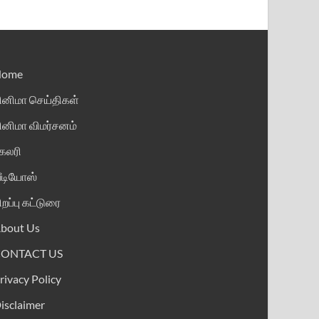
Home
ினிமா செய்திகள்
ினிமா விமர்சனம்
ேலரி
ீடியோஸ்
ிறப்பு கட்டுரை
bout Us
CONTACT US
rivacy Policy
isclaimer