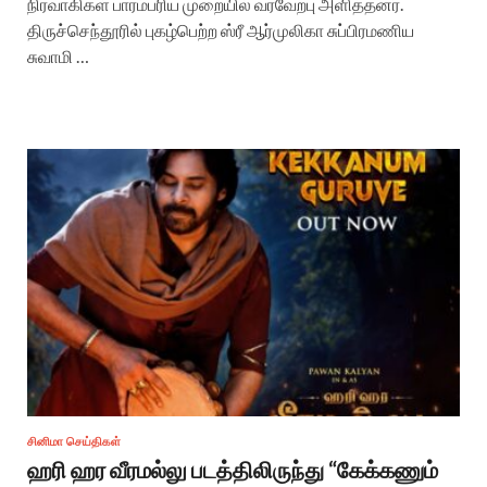
நிர்வாகிகள் பாரம்பரிய முறையில் வரவேற்பு அளித்தனர்.
திருச்செந்தூரில் புகழ்பெற்ற ஸ்ரீ ஆர்முலிகா சுப்பிரமணிய
சுவாமி …
சினிமா செய்திகள்
ஹரி ஹர வீரமல்லு படத்திலிருந்து “கேக்கணும்