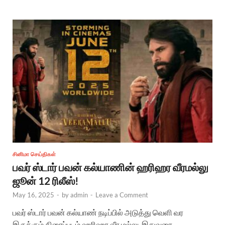
சினிமா செய்திகள்
பவர் ஸ்டார் பவன் கல்யாணின் ஹரிஹர வீரமல்லு
ஜூன் 12 ரிலீஸ்!
May 16, 2025
-
by
admin
-
Leave a Comment
பவர் ஸ்டார் பவன் கல்யாண் நடிப்பில் அடுத்து வெளி வர
இருக்கும் திரைப்படம் ஹரிஹர வீர மல்லு. இதுவரை