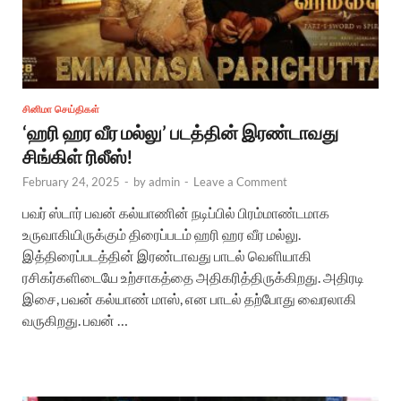
சினிமா செய்திகள்
‘ஹரி ஹர வீர மல்லு’ படத்தின் இரண்டாவது
சிங்கிள் ரிலீஸ்!
February 24, 2025
-
by
admin
-
Leave a Comment
பவர் ஸ்டார் பவன் கல்யாணின் நடிப்பில் பிரம்மாண்டமாக
உருவாகியிருக்கும் திரைப்படம் ஹரி ஹர வீர மல்லு.
இத்திரைப்படத்தின் இரண்டாவது பாடல் வெளியாகி
ரசிகர்களிடையே உற்சாகத்தை அதிகரித்திருக்கிறது. அதிரடி
இசை, பவன் கல்யாண் மாஸ், என பாடல் தற்போது வைரலாகி
வருகிறது. பவன் …