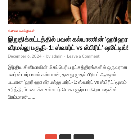
சினிமா செய்திகள்
இறுதிக்கட்டத்தில் பவன் கல்யாணின் ‘ஹரிஹர
வீரமல்லு பகுதி-1: ஸ்வார்ட் vs ஸ்பிரிட்’ ஷூட்டிங்!
December 6, 2024
-
by
admin
-
Leave a Comment
இந்திய சினிமாவின் மிகப்பெரிய நட்சத்திரங்களில் ஒருவரான
பவர் ஸ்டார் பவன் கல்யாண், தனது முதல் பீரியட் ஆக்ஷன்
படமான ’ஹரி ஹர வீர மல்லு பார்ட்-1: ஸ்வார்ட் vs ஸ்பிரிட்’ மூலம்
சரித்திரம் படைக்க உள்ளார். மெகா சூர்யா புரொடக்ஷன்ஸ்
பிரம்மாண்ட …