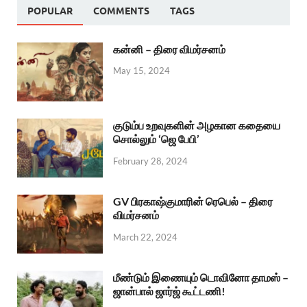
POPULAR
COMMENTS
TAGS
கன்னி – திரை விமர்சனம்
May 15, 2024
குடும்ப உறவுகளின் அழகான கதையை
சொல்லும் ‘ஜெ பேபி’
February 28, 2024
GV பிரகாஷ்குமாரின் ரெபெல் – திரை
விமர்சனம்
March 22, 2024
மீண்டும் இணையும் டொவினோ தாமஸ் –
ஜான்பால் ஜார்ஜ் கூட்டணி!