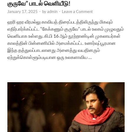
குருவே” பாடல் வெளியீடு!
January 17, 2025
-
by
admin
-
Leave a Comment
ஹரி ஹர வீரமல்லு காவியத் திரைப்படத்திலிருந்து மிகவும்
எதிர்பார்க்கப்பட்ட “கேக்கணும் குருவே” பாடல் உலகம் முழுவதும்
வெளியாக உள்ளது. கி.பி 16 ஆம் நூற்றாண்டின் முகலாயர்கள்
காலத்தின் பின்னணியில் அமைக்கப்பட்ட உணர்வுப்பூரமான
இந்த தத்துவப்பாடலானது அனைத்து வயதினரும்
ஏற்றுக்கொள்ளூம்படியான ஒரு உலகளாவிய …