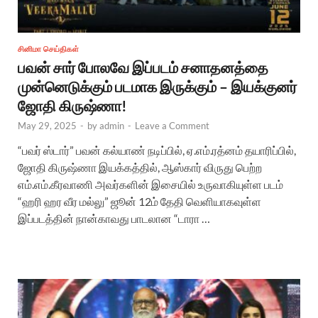
சினிமா செய்திகள்
பவன் சார் போலவே இப்படம் சனாதனத்தை
முன்னெடுக்கும் படமாக இருக்கும் – இயக்குனர்
ஜோதி கிருஷ்ணா!
May 29, 2025
-
by
admin
-
Leave a Comment
“பவர் ஸ்டார்” பவன் கல்யாண் நடிப்பில், ஏ.எம்.ரத்னம் தயாரிப்பில்,
ஜோதி கிருஷ்ணா இயக்கத்தில், ஆஸ்கார் விருது பெற்ற
எம்.எம்.கீரவாணி அவர்களின் இசையில் உருவாகியுள்ள படம்
“ஹரி ஹர வீர மல்லு” ஜூன் 12ம் தேதி வெளியாகவுள்ள
இப்படத்தின் நான்காவது பாடலான “டாரா …