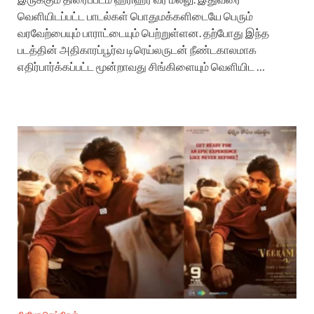
வெளியிடப்பட்ட பாடல்கள் பொதுமக்களிடையே பெரும்
வரவேற்பையும் பாராட்டையும் பெற்றுள்ளன. தற்போது இந்த
படத்தின் அதிகாரப்பூர்வ டிரெய்லருடன் நீண்டகாலமாக
எதிர்பார்க்கப்பட்ட மூன்றாவது சிங்கிளையும் வெளியிட …