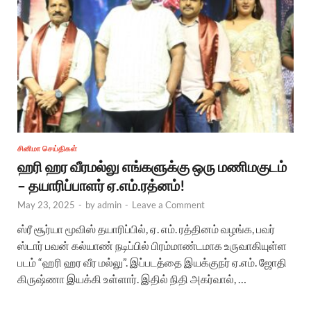
சினிமா செய்திகள்
ஹரி ஹர வீரமல்லு எங்களுக்கு ஒரு மணிமகுடம்
– தயாரிப்பாளர் ஏ.எம்.ரத்னம்!
May 23, 2025
-
by
admin
-
Leave a Comment
ஸ்ரீ சூர்யா மூவிஸ் தயாரிப்பில், ஏ. எம். ரத்தினம் வழங்க, பவர்
ஸ்டார் பவன் கல்யாண் நடிப்பில் பிரம்மாண்டமாக உருவாகியுள்ள
படம் “ஹரி ஹர வீர மல்லு”. இப்படத்தை இயக்குநர் ஏ.எம். ஜோதி
கிருஷ்ணா இயக்கி உள்ளார். இதில் நிதி அகர்வால், …