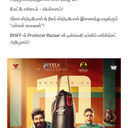
போட்டோகிராபர் – விமர்சனம்!
பிர்லா ஸ்டுடியோஸ் & நீலம் ஸ்டுடியோஸ் இணைந்து வழங்கும்
“மக்கள் காவலன்”!
BISFF-ல் Producer Bazaar-ன் டிஸ்கவரி ஃபிலிம் மார்க்கெட்
அறிமுகம்!