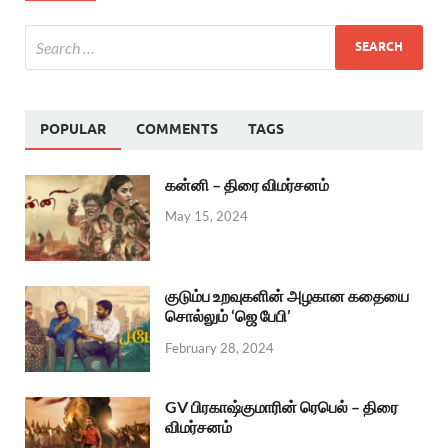
POPULAR
COMMENTS
TAGS
கன்னி – திரை விமர்சனம்
May 15, 2024
குடும்ப உறவுகளின் அழகான கதையை
சொல்லும் ‘ஜெ பேபி’
February 28, 2024
GV பிரகாஷ்குமாரின் ரெபெல் – திரை
விமர்சனம்