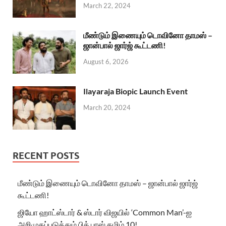
March 22, 2024
மீண்டும் இணையும் டொவினோ தாமஸ் –
ஜான்பால் ஜார்ஜ் கூட்டணி!
August 6, 2026
Ilayaraja Biopic Launch Event
March 20, 2024
RECENT POSTS
மீண்டும் இணையும் டொவினோ தாமஸ் – ஜான்பால் ஜார்ஜ்
கூட்டணி!
ஜியோ ஹாட்ஸ்டார் & ஸ்டார் விஜயில் ‘Common Man’-ஐ
அறிமுகப்படுத்தும் பிக் பாஸ் தமிழ் 10!