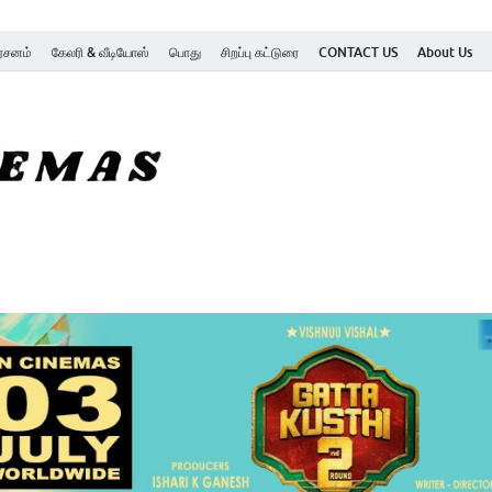
ர்சனம்
கேலரி & வீடியோஸ்
பொது
சிறப்பு கட்டுரை
CONTACT US
About Us
SK Cinemas