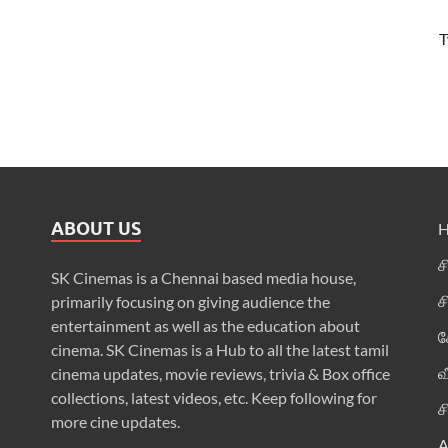
T
ABOUT US
ச
SK Cinemas is a Chennai based media house,
ச
primarily focusing on giving audience the
entertainment as well as the education about
க
cinema. SK Cinemas is a Hub to all the latest tamil
வ
cinema updates, movie reviews, trivia & Box office
collections, latest videos, etc. Keep following for
ச
more cine updates.
A