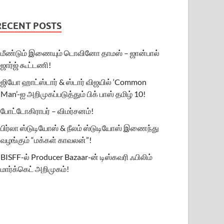
RECENT POSTS
மீண்டும் இணையும் டொவினோ தாமஸ் – ஜான்பால்
ஜார்ஜ் கூட்டணி!
ஜியோ ஹாட்ஸ்டார் & ஸ்டார் விஜயில் ‘Common
Man’-ஐ அறிமுகப்படுத்தும் பிக் பாஸ் தமிழ் 10!
போட்டோகிராபர் – விமர்சனம்!
பிர்லா ஸ்டுடியோஸ் & நீலம் ஸ்டுடியோஸ் இணைந்து
வழங்கும் “மக்கள் காவலன்”!
BISFF-ல் Producer Bazaar-ன் டிஸ்கவரி ஃபிலிம்
மார்க்கெட் அறிமுகம்!