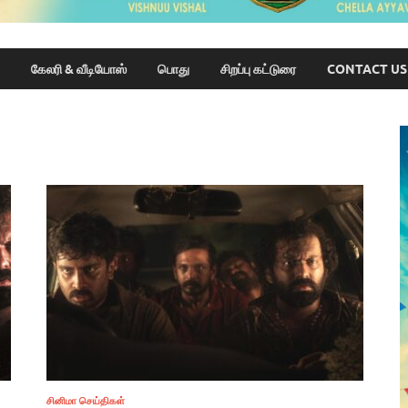
கேலரி & வீடியோஸ்
பொது
சிறப்பு கட்டுரை
CONTACT US
சினிமா செய்திகள்