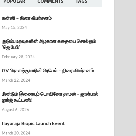
POPULAR
COMMENTS
TAGS
கன்னி – திரை விமர்சனம்
May 15, 2024
குடும்ப உறவுகளின் அழகான கதையை சொல்லும்
‘ஜெ பேபி’
February 28, 2024
GV பிரகாஷ்குமாரின் ரெபெல் – திரை விமர்சனம்
March 22, 2024
மீண்டும் இணையும் டொவினோ தாமஸ் – ஜான்பால்
ஜார்ஜ் கூட்டணி!
August 6, 2026
Ilayaraja Biopic Launch Event
March 20, 2024