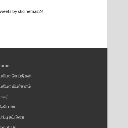
weets by skcinemas24
Home
ினிமா செய்திகள்
ினிமா விமர்சனம்
ேலரி
ீடியோஸ்
ிறப்பு கட்டுரை
bout Us