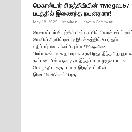
மெகாஸ்டார் சிரஞ்சீவியின் #Mega157
படத்தில் இணைந்த நயன்தாரா!
May 18, 2025
-
by
admin
-
Leave a Comment
மெகா ஸ்டார் சிரஞ்சீவியின் நடிப்பில், பிளாக்பஸ்டர் ஹிட
மெஷின் அனில் ரவிபுடி இயக்கத்தில், பெரிதும்
எதிர்பார்ப்பை கிளப்பியுள்ள #Mega157,
பிரம்மாண்டமாக தயாராகி வருகிறது. இந்த அற்புதம
கூட்டணியில் உருவாகும், இந்தப் படம் முழுமையான
பொழுதுபோக்கு படமாக இருக்கும். நீண்ட
இடைவெளிக்குப் பிறகு …