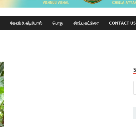
கேலரி & வீடியோஸ்
பொது
சிறப்பு கட்டுரை
CONTACT US