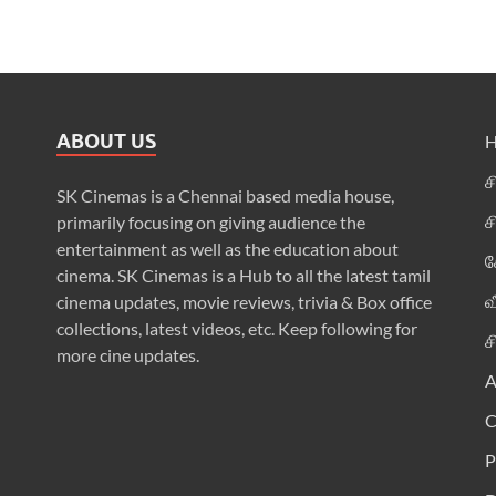
ABOUT US
ச
SK Cinemas is a Chennai based media house,
ச
primarily focusing on giving audience the
entertainment as well as the education about
க
cinema. SK Cinemas is a Hub to all the latest tamil
வ
cinema updates, movie reviews, trivia & Box office
collections, latest videos, etc. Keep following for
ச
more cine updates.
A
P