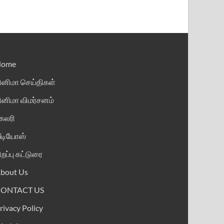
Home
ினிமா செய்திகள்
ினிமா விமர்சனம்
ேலரி
ீடியோஸ்
ிறப்பு கட்டுரை
bout Us
CONTACT US
rivacy Policy