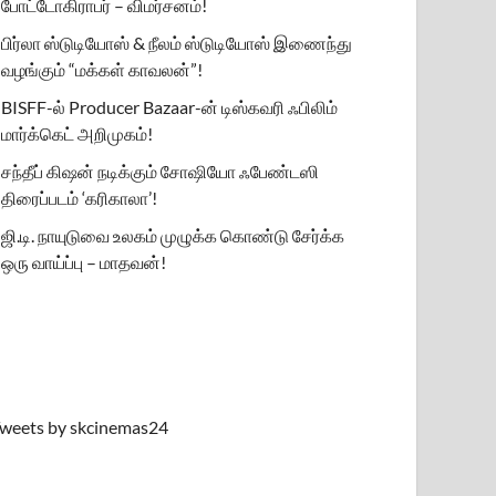
போட்டோகிராபர் – விமர்சனம்!
பிர்லா ஸ்டுடியோஸ் & நீலம் ஸ்டுடியோஸ் இணைந்து
வழங்கும் “மக்கள் காவலன்”!
BISFF-ல் Producer Bazaar-ன் டிஸ்கவரி ஃபிலிம்
மார்க்கெட் அறிமுகம்!
சந்தீப் கிஷன் நடிக்கும் சோஷியோ ஃபேண்டஸி
திரைப்படம் ‘கரிகாலா’!
ஜி.டி. நாயுடுவை உலகம் முழுக்க கொண்டு சேர்க்க
ஒரு வாய்ப்பு – மாதவன்!
weets by skcinemas24