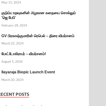
May 15, 2024
குடும்ப உறவுகளின் அழகான கதையை சொல்லும்
‘ஜெ பேபி’
February 28, 2024
GV பிரகாஷ்குமாரின் ரெபெல் – திரை விமர்சனம்
March 22, 2024
போட்டோகிராபர் – விமர்சனம்!
August 5, 2026
Ilayaraja Biopic Launch Event
March 20, 2024
RECENT POSTS