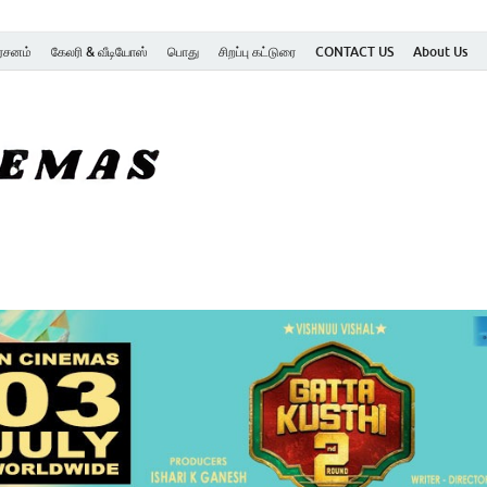
ர்சனம்
கேலரி & வீடியோஸ்
பொது
சிறப்பு கட்டுரை
CONTACT US
About Us
SK Cinemas