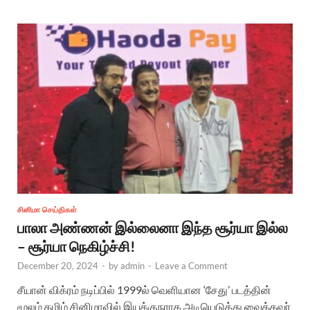
சினிமா செய்திகள்
பாலா அண்ணன் இல்லைனா இந்த சூர்யா இல்ல
– சூர்யா நெகிழ்ச்சி!
December 20, 2024
-
by
admin
-
Leave a Comment
சீயான் விக்ரம் நடிப்பில் 1999ல் வெளியான ‘சேது’ படத்தின்
மூலம் தமிழ் சினிமாவில் இயக்குநராக அடியெடுத்து வைத்தவர்