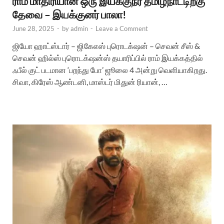
ராம் மாதிரியான ஒரு இயக்குநர் தமிழ்நாட்டிற்கு
தேவை – இயக்குனர் பாலா!
June 28, 2025
-
by
admin
-
Leave a Comment
ஜியோ ஹாட்ஸ்டார் – ஜிகேஎஸ் புரொடக்‌ஷன் – செவன் சீஸ் &
செவன் ஹில்ஸ் புரொடக்‌ஷன்ஸ் தயாரிப்பில் ராம் இயக்கத்தில்
ஃபீல் குட் படமான ‘பறந்து போ’ ஜூலை 4 அன்று வெளியாகிறது.
சிவா, கிரேஸ் ஆண்டனி, மாஸ்டர் மிதுன் ரியான், …