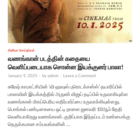
சினிமா செய்திகள்
வணங்கான் படத்தின் கதையை
வெளிப்படையாக சொன்ன இயக்குனர் பாலா!
January 9, 2025
-
by
admin
-
Leave a Comment
சுரேஷ் காமாட்சியின் ‘வி ஹவுஸ் புரொடக்சன்ஸ்’ தயாரிப்பில்
பாலாவின் இயக்கத்தில் அருண் விஜய் நடிப்பில் உருவாகியுள்ள
வணங்கான் மிகப்பெரிய எதிர்பார்ப்பை உருவாக்கியுள்ளது.
பொங்கல் பண்டிகையை ஒட்டி நாளை ஜனவரி 10ஆம் தேதி
வெளியாகிறது வணங்கான். குறிப்பாக இந்தப்படம் உண்மைக்கு
நெருக்கமான சம்பவங்களின் …