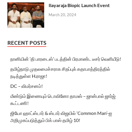
Ilayaraja Biopic Launch Event
March 20, 2024
RECENT POSTS
நானியின் ‘தி பாரடைஸ்’ படத்தின் பிரமாண்ட டீசர் வெளியீடு!
தமிழ்நாடு முதலமைச்சராக சிறப்புக் கதாபாத்திரத்தில்
நடித்துள்ள H.ராஜா!
DC – விமர்சனம்!
மீண்டும் இணையும் டொவினோ தாமஸ் – ஜான்பால் ஜார்ஜ்
கூட்டணி!
ஜியோ ஹாட்ஸ்டார் & ஸ்டார் விஜயில் ‘Common Man’-ஐ
அறிமுகப்படுத்தும் பிக் பாஸ் தமிழ் 10!