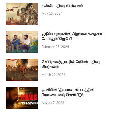
கன்னி – திரை விமர்சனம்
May 15, 2024
குடும்ப உறவுகளின் அழகான கதையை
சொல்லும் ‘ஜெ பேபி’
February 28, 2024
GV பிரகாஷ்குமாரின் ரெபெல் – திரை
விமர்சனம்
March 22, 2024
நானியின் ‘தி பாரடைஸ்’ படத்தின்
பிரமாண்ட டீசர் வெளியீடு!
August 7, 2026