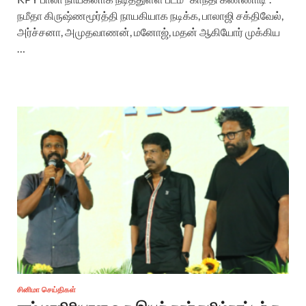
நமீதா கிருஷ்ணமூர்த்தி நாயகியாக நடிக்க, பாலாஜி சக்திவேல்,
அர்ச்சனா, அமுதவாணன், மனோஜ், மதன் ஆகியோர் முக்கிய
…
சினிமா செய்திகள்