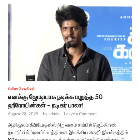
சினிமா செய்திகள்
எனக்கு ஜோடியாக நடிக்க மறுத்த 50
ஹீரோயின்கள் – நடிகர் பாலா!
August 28, 2025
-
by
admin
-
Leave a Comment
ஆதிமூலம் கிரியேஷன்ஸ் நிறுவனம் சார்பில் ஜெய்கிரண்
தயாரிப்பில், ‘ரணம்’ படத்தினை இயக்கிய ஷெரீப் இயக்கத்தில்
KPY பாலா நாயகனாக நடித்துள்ள படம் “காந்தி கண்ணாடி”.