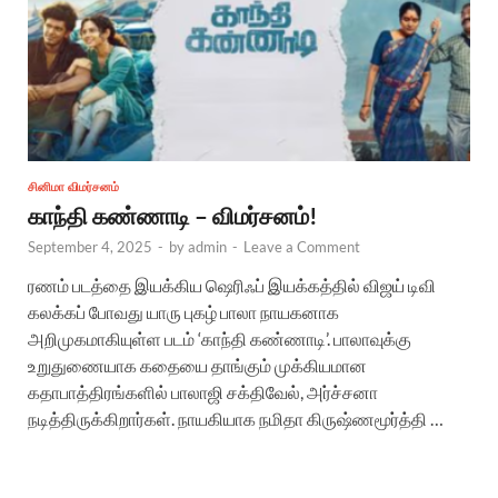
சினிமா விமர்சனம்
காந்தி கண்ணாடி – விமர்சனம்!
September 4, 2025
-
by
admin
-
Leave a Comment
ரணம் படத்தை இயக்கிய ஷெரிஃப் இயக்கத்தில் விஜய் டிவி
கலக்கப் போவது யாரு புகழ் பாலா நாயகனாக
அறிமுகமாகியுள்ள படம் ‘காந்தி கண்ணாடி’. பாலாவுக்கு
உறுதுணையாக கதையை தாங்கும் முக்கியமான
கதாபாத்திரங்களில் பாலாஜி சக்திவேல், அர்ச்சனா
நடித்திருக்கிறார்கள். நாயகியாக நமிதா கிருஷ்ணமூர்த்தி …