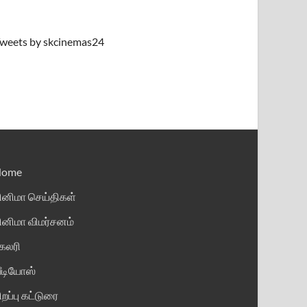
weets by skcinemas24
Home
ினிமா செய்திகள்
ினிமா விமர்சனம்
ேலரி
ீடியோஸ்
ிறப்பு கட்டுரை