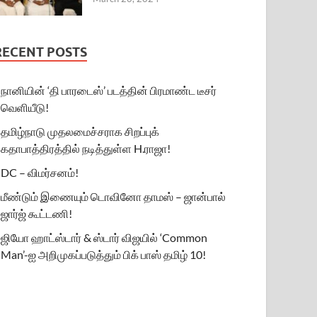
RECENT POSTS
நானியின் ‘தி பாரடைஸ்’ படத்தின் பிரமாண்ட டீசர்
வெளியீடு!
தமிழ்நாடு முதலமைச்சராக சிறப்புக்
கதாபாத்திரத்தில் நடித்துள்ள H.ராஜா!
DC – விமர்சனம்!
மீண்டும் இணையும் டொவினோ தாமஸ் – ஜான்பால்
ஜார்ஜ் கூட்டணி!
ஜியோ ஹாட்ஸ்டார் & ஸ்டார் விஜயில் ‘Common
Man’-ஐ அறிமுகப்படுத்தும் பிக் பாஸ் தமிழ் 10!