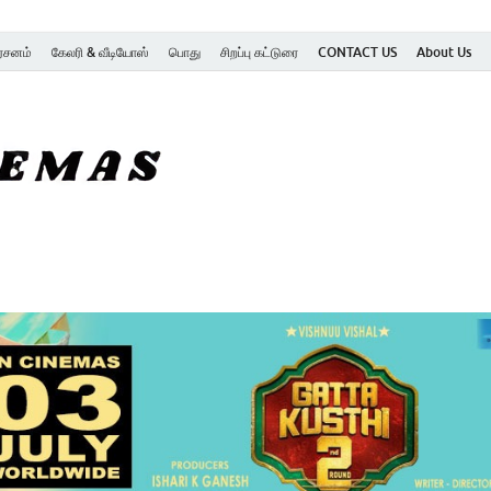
ர்சனம்
கேலரி & வீடியோஸ்
பொது
சிறப்பு கட்டுரை
CONTACT US
About Us
SK Cinemas