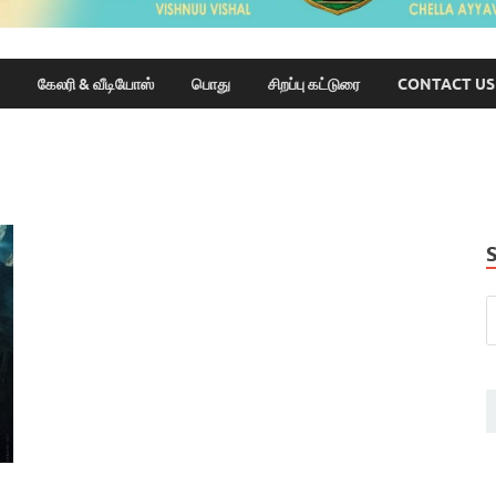
கேலரி & வீடியோஸ்
பொது
சிறப்பு கட்டுரை
CONTACT US