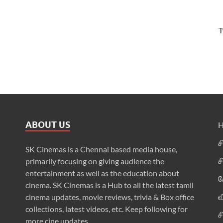
T
ABOUT US
ச
SK Cinemas is a Chennai based media house,
ச
primarily focusing on giving audience the
entertainment as well as the education about
க
cinema. SK Cinemas is a Hub to all the latest tamil
வ
cinema updates, movie reviews, trivia & Box office
collections, latest videos, etc. Keep following for
ச
more cine updates.