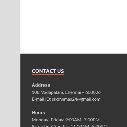
CONTACT US
Address
108, Vadapalani, Chennai – 600026
E-mail ID: skcinemas24@gmail.com
Hours
Monday–Friday: 9:00AM–7:00PM
Saturday & Sunday: 11:00AM–5:00PM