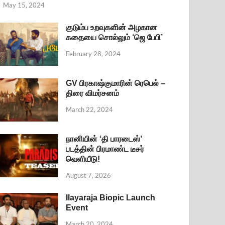
May 15, 2024
குடும்ப உறவுகளின் அழகான
கதையை சொல்லும் ‘ஜெ பேபி’
February 28, 2024
GV பிரகாஷ்குமாரின் ரெபெல் –
திரை விமர்சனம்
March 22, 2024
நானியின் ‘தி பாரடைஸ்’
படத்தின் பிரமாண்ட டீசர்
வெளியீடு!
August 7, 2026
Ilayaraja Biopic Launch
Event
March 20, 2024