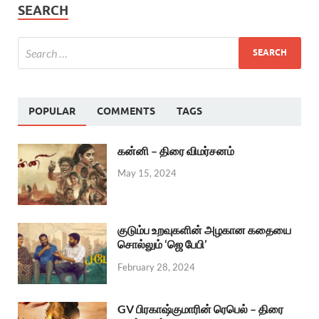
SEARCH
POPULAR
COMMENTS
TAGS
கன்னி – திரை விமர்சனம்
May 15, 2024
குடும்ப உறவுகளின் அழகான கதையை
சொல்லும் ‘ஜெ பேபி’
February 28, 2024
GV பிரகாஷ்குமாரின் ரெபெல் – திரை