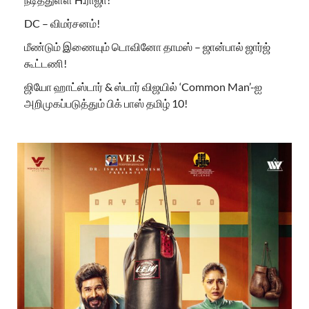
DC – விமர்சனம்!
மீண்டும் இணையும் டொவினோ தாமஸ் – ஜான்பால் ஜார்ஜ்
கூட்டணி!
ஜியோ ஹாட்ஸ்டார் & ஸ்டார் விஜயில் ‘Common Man’-ஐ
அறிமுகப்படுத்தும் பிக் பாஸ் தமிழ் 10!