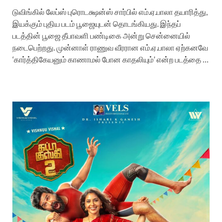
டுவிங்கில் லேப்ஸ் புரொடக்ஷன்ஸ் சார்பில் எம்.ஏ.பாலா தயாரித்து,
இயக்கும் புதிய படம் பூஜையுடன் தொடங்கியது. இந்தப்
படத்தின் பூஜை தீபாவளி பண்டிகை அன்று சென்னையில்
நடைபெற்றது. முன்னாள் ராணுவ வீரரான எம்.ஏ.பாலா ஏற்கனவே
‘கார்த்திகேயனும் காணாமல் போன காதலியும்’ என்ற படத்தை …