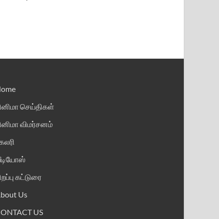
Home
ினிமா செய்திகள்
ினிமா விமர்சனம்
ேலரி
ீடியோஸ்
ிறப்பு கட்டுரை
bout Us
CONTACT US