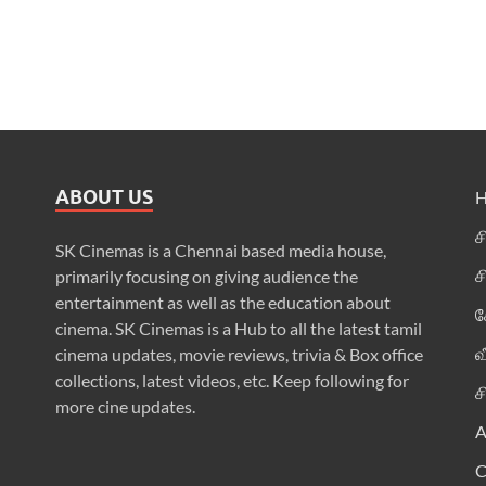
ABOUT US
ச
SK Cinemas is a Chennai based media house,
ச
primarily focusing on giving audience the
entertainment as well as the education about
க
cinema. SK Cinemas is a Hub to all the latest tamil
வ
cinema updates, movie reviews, trivia & Box office
collections, latest videos, etc. Keep following for
ச
more cine updates.
A