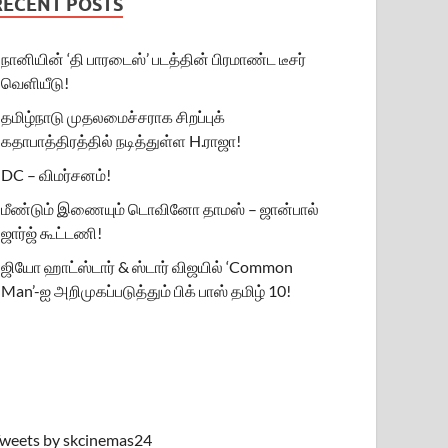
RECENT POSTS
நானியின் ‘தி பாரடைஸ்’ படத்தின் பிரமாண்ட டீசர்
வெளியீடு!
தமிழ்நாடு முதலமைச்சராக சிறப்புக்
கதாபாத்திரத்தில் நடித்துள்ள H.ராஜா!
DC – விமர்சனம்!
மீண்டும் இணையும் டொவினோ தாமஸ் – ஜான்பால்
ஜார்ஜ் கூட்டணி!
ஜியோ ஹாட்ஸ்டார் & ஸ்டார் விஜயில் ‘Common
Man’-ஐ அறிமுகப்படுத்தும் பிக் பாஸ் தமிழ் 10!
weets by skcinemas24