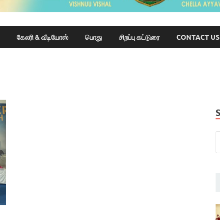
கேலரி & வீடியோஸ்
பொது
சிறப்பு கட்டுரை
CONTACT US