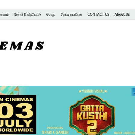
ர்சனம்
கேலரி & வீடியோஸ்
பொது
சிறப்பு கட்டுரை
CONTACT US
About Us
SK Cinemas