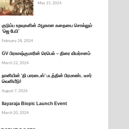
May 15, 2024
குடும்ப உறவுகளின் அழகான கதையை சொல்லும்
‘ஜெ பேபி’
February 28, 2024
GV பிரகாஷ்குமாரின் ரெபெல் – திரை விமர்சனம்
March 22, 2024
நானியின் ‘தி பாரடைஸ்’ படத்தின் பிரமாண்ட டீசர்
வெளியீடு!
August 7, 2026
Ilayaraja Biopic Launch Event
March 20, 2024