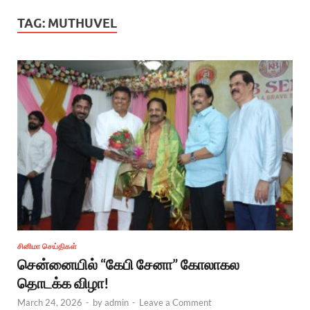
TAG:
MUTHUVEL
சினிமா செய்திகள்
சென்னையில் “கேபி சேனா” கோலாகல
தொடக்க விழா!
March 24, 2026
-
by
admin
-
Leave a Comment