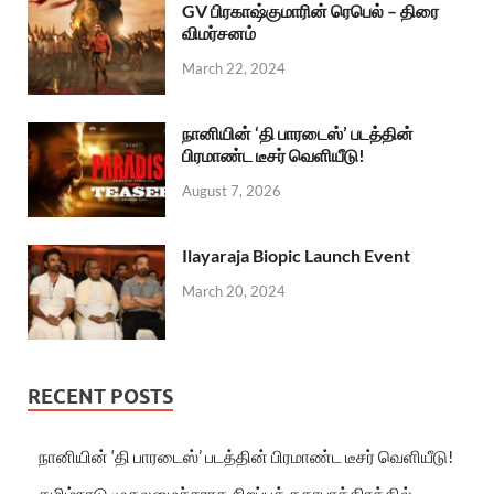
GV பிரகாஷ்குமாரின் ரெபெல் – திரை
விமர்சனம்
March 22, 2024
நானியின் ‘தி பாரடைஸ்’ படத்தின்
பிரமாண்ட டீசர் வெளியீடு!
August 7, 2026
Ilayaraja Biopic Launch Event
March 20, 2024
RECENT POSTS
நானியின் ‘தி பாரடைஸ்’ படத்தின் பிரமாண்ட டீசர் வெளியீடு!
தமிழ்நாடு முதலமைச்சராக சிறப்புக் கதாபாத்திரத்தில்