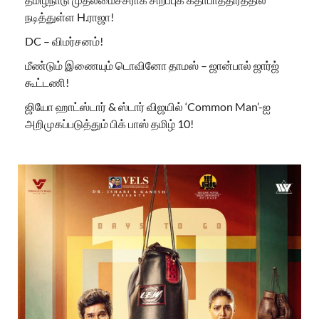
நடித்துள்ள H.ராஜா!
DC – விமர்சனம்!
மீண்டும் இணையும் டொவினோ தாமஸ் – ஜான்பால் ஜார்ஜ்
கூட்டணி!
ஜியோ ஹாட்ஸ்டார் & ஸ்டார் விஜயில் ‘Common Man’-ஐ
அறிமுகப்படுத்தும் பிக் பாஸ் தமிழ் 10!