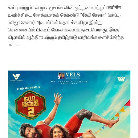
காப்பு மற்றும் பலிஜா சமூகங்களின் ஒற்றுமை மற்றும் सर्वांगीण
வளர்ச்சியை நோக்கமாகக் கொண்டு “கேபி சேனா” (காப்பு-
பலிஜா சேனா) அமைப்பின் தொடக்க விழா இன்று
சென்னையில் மிகவும் கோலாகலமாக நடைபெற்றது. இந்த
விழாவில் ஆந்திரா மற்றும் தமிழ்நாடு மாநிலங்களைச் சேர்ந்த
பல …