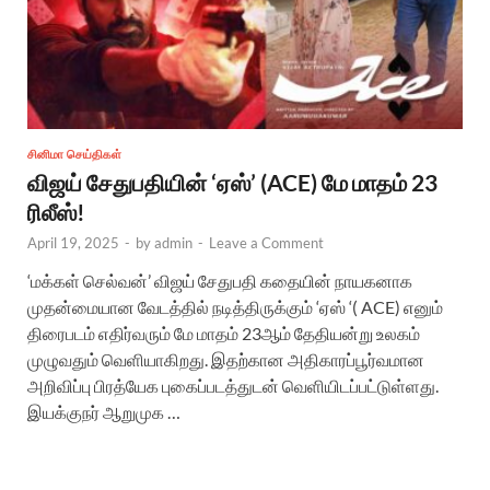
சினிமா செய்திகள்
விஜய் சேதுபதியின் ‘ஏஸ்’ (ACE) மே மாதம் 23
ரிலீஸ்!
April 19, 2025
-
by
admin
-
Leave a Comment
‘மக்கள் செல்வன்’ விஜய் சேதுபதி கதையின் நாயகனாக
முதன்மையான வேடத்தில் நடித்திருக்கும் ‘ஏஸ் ‘( ACE) எனும்
திரைபடம் எதிர்வரும் மே மாதம் 23ஆம் தேதியன்று உலகம்
முழுவதும் வெளியாகிறது. இதற்கான அதிகாரப்பூர்வமான
அறிவிப்பு பிரத்யேக புகைப்படத்துடன் வெளியிடப்பட்டுள்ளது.
இயக்குநர் ஆறுமுக …