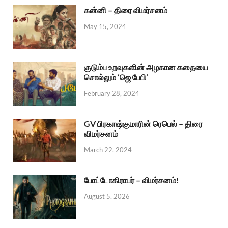
கன்னி – திரை விமர்சனம்
May 15, 2024
குடும்ப உறவுகளின் அழகான கதையை
சொல்லும் ‘ஜெ பேபி’
February 28, 2024
GV பிரகாஷ்குமாரின் ரெபெல் – திரை
விமர்சனம்
March 22, 2024
போட்டோகிராபர் – விமர்சனம்!
August 5, 2026