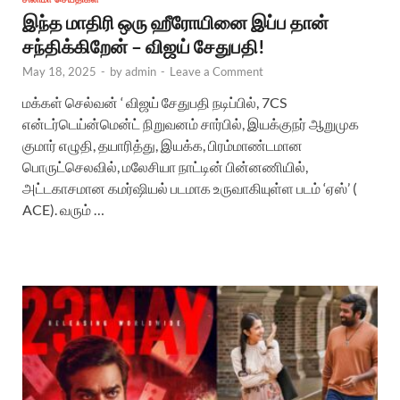
இந்த மாதிரி ஒரு ஹீரோயினை இப்ப தான்
சந்திக்கிறேன் – விஜய் சேதுபதி!
May 18, 2025
-
by
admin
-
Leave a Comment
மக்கள் செல்வன் ‘ விஜய் சேதுபதி நடிப்பில், 7CS
என்டர்டெய்ன்மென்ட் நிறுவனம் சார்பில், இயக்குநர் ஆறுமுக
குமார் எழுதி, தயாரித்து, இயக்க, பிரம்மாண்டமான
பொருட்செலவில், மலேசியா நாட்டின் பின்னணியில்,
அட்டகாசமான கமர்ஷியல் படமாக உருவாகியுள்ள படம் ‘ஏஸ்’ (
ACE). வரும் …