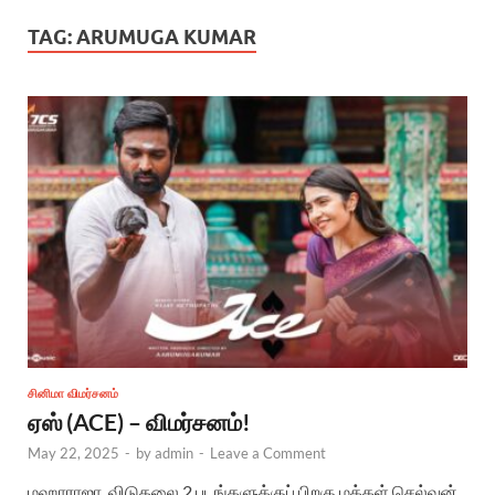
TAG:
ARUMUGA KUMAR
சினிமா விமர்சனம்
ஏஸ் (ACE) – விமர்சனம்!
May 22, 2025
-
by
admin
-
Leave a Comment
மஹாராஜா, விடுதலை 2 படங்களுக்குப் பிறகு மக்கள் செல்வன்