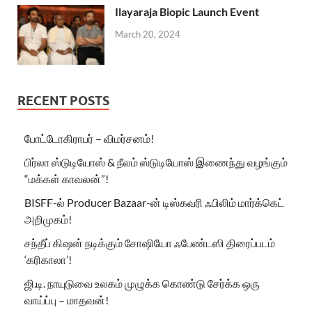
Ilayaraja Biopic Launch Event
March 20, 2024
RECENT POSTS
போட்டோகிராபர் – விமர்சனம்!
பிர்லா ஸ்டுடியோஸ் & நீலம் ஸ்டுடியோஸ் இணைந்து வழங்கும்
“மக்கள் காவலன்”!
BISFF-ல் Producer Bazaar-ன் டிஸ்கவரி ஃபிலிம் மார்க்கெட்
அறிமுகம்!
சந்தீப் கிஷன் நடிக்கும் சோஷியோ ஃபேண்டஸி திரைப்படம்
‘கரிகாலா’!
ஜி.டி. நாயுடுவை உலகம் முழுக்க கொண்டு சேர்க்க ஒரு
வாய்ப்பு – மாதவன்!