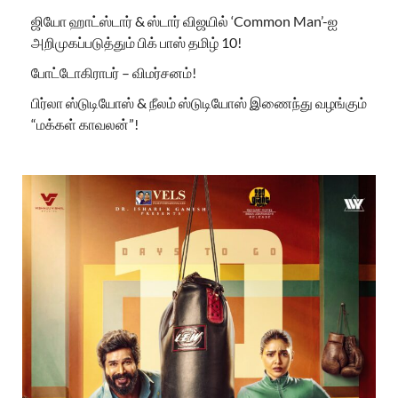
ஜியோ ஹாட்ஸ்டார் & ஸ்டார் விஜயில் ‘Common Man’-ஐ
அறிமுகப்படுத்தும் பிக் பாஸ் தமிழ் 10!
போட்டோகிராபர் – விமர்சனம்!
பிர்லா ஸ்டுடியோஸ் & நீலம் ஸ்டுடியோஸ் இணைந்து வழங்கும்
“மக்கள் காவலன்”!