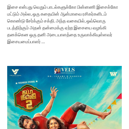
இசை என்பது வெறும் பாடல்களுக்கோ பின்னணி இசைக்கோ
மட்டும் அல்ல, ஒரு கதையின் ஆன்மாவை ரசிகர்களிடம்
கொண்டு சேர்க்கும் சக்தி. அந்த வகையில், ஒவ்வொரு
படத்திற்கும் அதன் தன்மைக்கு ஏற்ற இசையை வழங்கி
தனக்கென ஒரு தனி அடையாளத்தை உருவாக்கியுள்ளவர்
இசையமைப்பாளர் …