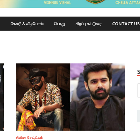
கேலரி & வீடியோஸ்
பொது
சிறப்பு கட்டுரை
CONTACT US
சினிமா செய்திகள்