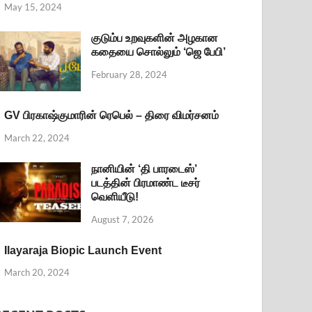
May 15, 2024
குடும்ப உறவுகளின் அழகான
கதையை சொல்லும் ‘ஜெ பேபி’
February 28, 2024
GV பிரகாஷ்குமாரின் ரெபெல் – திரை விமர்சனம்
March 22, 2024
நானியின் ‘தி பாரடைஸ்’
படத்தின் பிரமாண்ட டீசர்
வெளியீடு!
August 7, 2026
Ilayaraja Biopic Launch Event
March 20, 2024