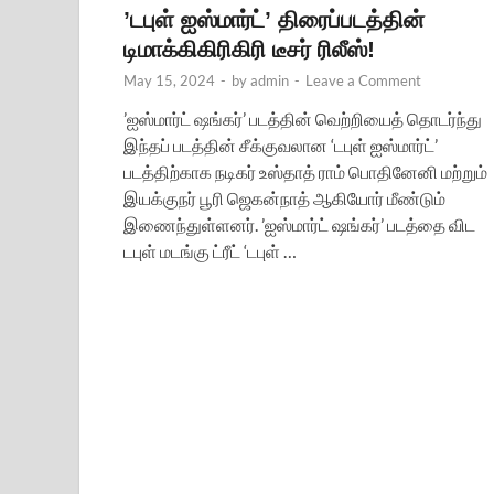
’டபுள் ஐஸ்மார்ட்’ திரைப்படத்தின்
டிமாக்கிகிரிகிரி டீசர் ரிலீஸ்!
May 15, 2024
-
by
admin
-
Leave a Comment
’ஐஸ்மார்ட் ஷங்கர்’ படத்தின் வெற்றியைத் தொடர்ந்து
இந்தப் படத்தின் சீக்குவலான ‘டபுள் ஐஸ்மார்ட்’
படத்திற்காக நடிகர் உஸ்தாத் ராம் பொதினேனி மற்றும்
இயக்குநர் பூரி ஜெகன்நாத் ஆகியோர் மீண்டும்
இணைந்துள்ளனர். ’ஐஸ்மார்ட் ஷங்கர்’ படத்தை விட
டபுள் மடங்கு ட்ரீட் ‘டபுள் …