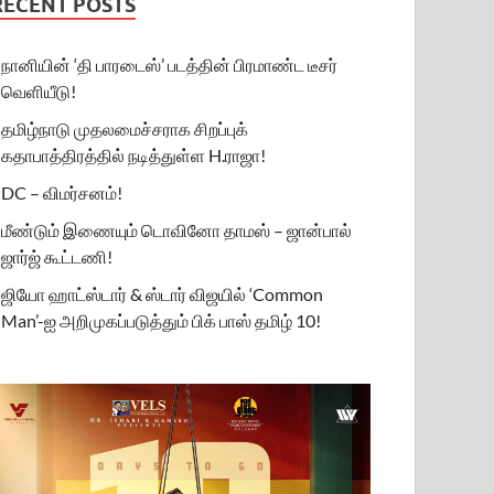
RECENT POSTS
நானியின் ‘தி பாரடைஸ்’ படத்தின் பிரமாண்ட டீசர்
வெளியீடு!
தமிழ்நாடு முதலமைச்சராக சிறப்புக்
கதாபாத்திரத்தில் நடித்துள்ள H.ராஜா!
DC – விமர்சனம்!
மீண்டும் இணையும் டொவினோ தாமஸ் – ஜான்பால்
ஜார்ஜ் கூட்டணி!
ஜியோ ஹாட்ஸ்டார் & ஸ்டார் விஜயில் ‘Common
Man’-ஐ அறிமுகப்படுத்தும் பிக் பாஸ் தமிழ் 10!