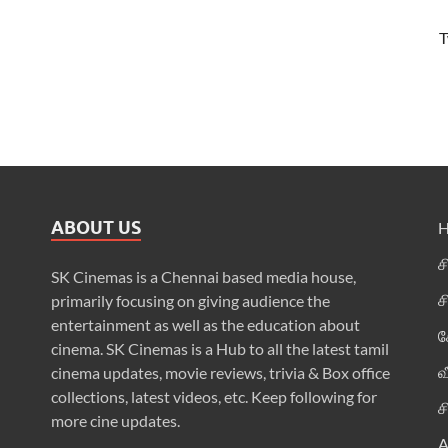
T
ABOUT US
ச
SK Cinemas is a Chennai based media house,
ச
primarily focusing on giving audience the
entertainment as well as the education about
க
cinema. SK Cinemas is a Hub to all the latest tamil
வ
cinema updates, movie reviews, trivia & Box office
collections, latest videos, etc. Keep following for
ச
more cine updates.
A