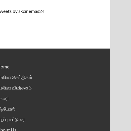
weets by skcinemas24
Home
ினிமா செய்திகள்
ினிமா விமர்சனம்
ேலரி
ீடியோஸ்
ிறப்பு கட்டுரை
bout Us