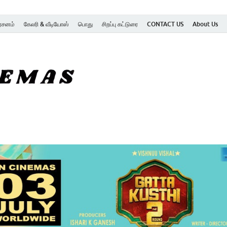
ர்சனம்
கேலரி & வீடியோஸ்
பொது
சிறப்பு கட்டுரை
CONTACT US
About Us
SK Cinemas